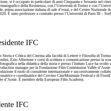
one, si è occupato in particolare di anni Cinquanta e Sessanta nel cine
ematografico della Resistenza, con l’Università di Torino e con l’Univer
le, prima associazione italiana di sale d’essai, e del Centro Nazionale
2020. È stato professore a contratto presso l’Università di Paris III – S
esidente IFC
 Storia e Critica del Cinema alla facoltà di Lettere e Filosofia di Torin
ini, Ezio Alberione e corsi di scrittura e comunicazione presso la scu
fotografica nella didattica della storia e presso l’Istituto Luce ha svolt
 production manager per la Fondazione Film Commission Vallée d’Aoste d
ndazione il ruolo di consulente internazionale e successivamente collab
ionatrice e coordinatrice del Cervino CineMountain Festival e di FrontD
allée d’Aoste. È membro della European Film Academy.
dente IFC