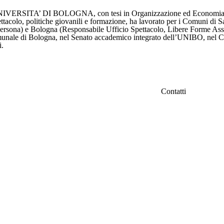
SITA’ DI BOLOGNA, con tesi in Organizzazione ed Economia dello
colo, politiche giovanili e formazione, ha lavorato per i Comuni di Sa
la persona) e Bologna (Responsabile Ufficio Spettacolo, Libere Forme Ass
o comunale di Bologna, nel Senato accademico integrato dell’UNIBO, nel 
i.
Contatti
o
IFC Italian Film C
Fondazione Veneto
Via Carducci 32 – 
info@italianfilmcom
Seguici su Faceboo
o