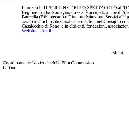
Laureato in DISCIPLINE DELLO SPETTACOLO all’UNIVER
Regione Emilia-Romagna, dove si è occupato anche di Spetta
Baricella (Bibliotecario e Direttore Istituzione Servizi al
svolto incarichi istituzionali e associativi: nel Consigli
Casalecchio di Reno, e in altri enti, fondazioni, associazion
Website
Email
Menu
Coordinamento Nazionale delle Film Commission
Chi siam
Italiane
Membri
Board
Attività
Area riservata
News
Contatti
Partner
Chi siam
Membri
Board
Attività
News
Contatti
Partner