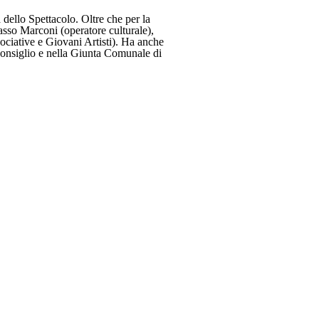
 Spettacolo. Oltre che per la
sso Marconi (operatore culturale),
ociative e Giovani Artisti). Ha anche
Consiglio e nella Giunta Comunale di
ommissions c/o
 Film Commission
30171 Venezia
missions.it
k