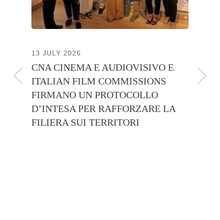
13 JULY 2026
30 JUNE
CNA CINEMA E AUDIOVISIVO E
ANICA 
ITALIAN FILM COMMISSIONS
INSIE
FIRMANO UN PROTOCOLLO
PROMO
D’INTESA PER RAFFORZARE LA
CINEM
FILIERA SUI TERRITORI
IBUTI
E
FICHE
TIVITÀ