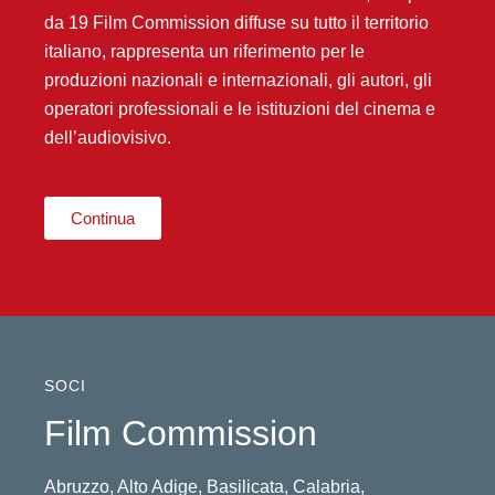
da 19 Film Commission diffuse su tutto il territorio
Associazione delle Film Commission italiane
italiano, rappresenta un riferimento per le
produzioni nazionali e internazionali, gli autori, gli
operatori professionali e le istituzioni del cinema e
dell’audiovisivo.
Continua
SOCI
Film Commission
Abruzzo
,
Alto Adige
,
Basilicata
,
Calabria
,