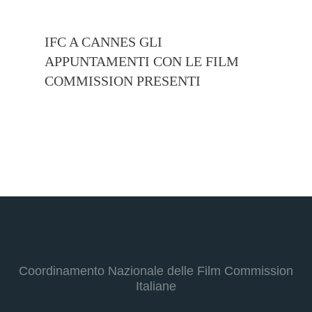
IFC A CANNES GLI
EFM B
APPUNTAMENTI CON LE FILM
CON 1
COMMISSION PRESENTI
UN EV
CON P
COMMI
Coordinamento Nazionale delle Film Commission
Italiane