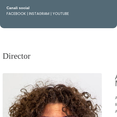
Canali social
FACEBOOK
|
INSTAGRAM
|
YOUTUBE
Director
A
R