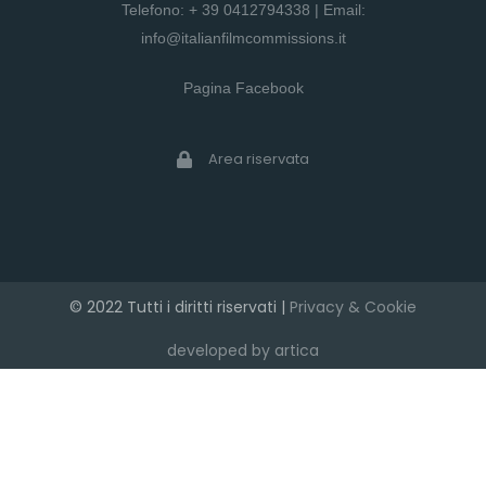
Telefono:
+ 39 0412794338
| Email:
info@italianfilmcommissions.it
Pagina Facebook
Area riservata
© 2022 Tutti i diritti riservati |
Privacy & Cookie
developed by artica