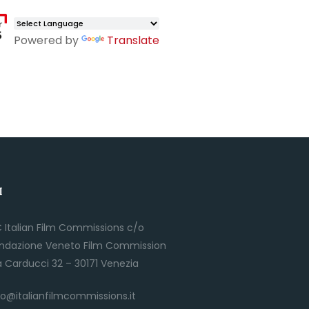
Powered by
Translate
I
C Italian Film Commissions c/o
ndazione Veneto Film Commission
a Carducci 32 – 30171 Venezia
fo@italianfilmcommissions.it