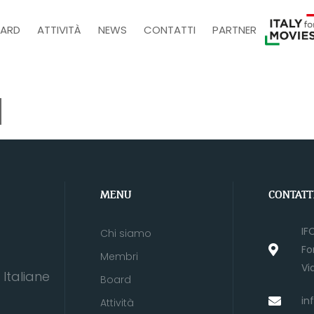
ARD
ATTIVITÀ
NEWS
CONTATTI
PARTNER
a
MENU
CONTATT
IF
Chi siamo
Fo
Membri
Vi
Italiane
Board
in
Attività