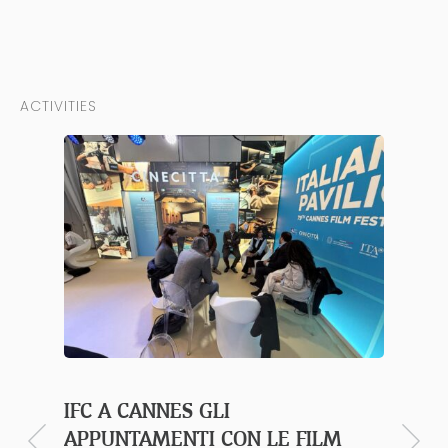
ACTIVITIES
IFC A CANNES GLI
EFM B
APPUNTAMENTI CON LE FILM
CON 1