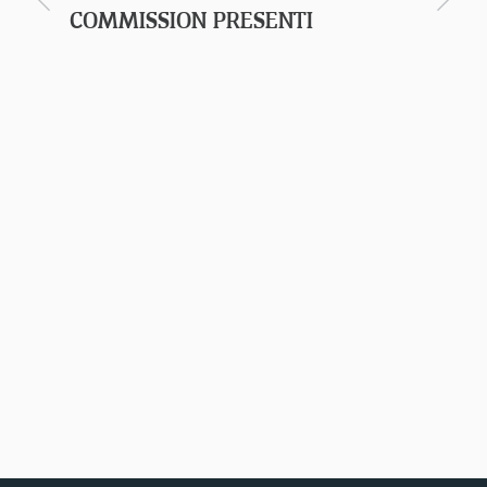
COMMISSION PRESENTI
UN EV
PORTU
COMMI
–