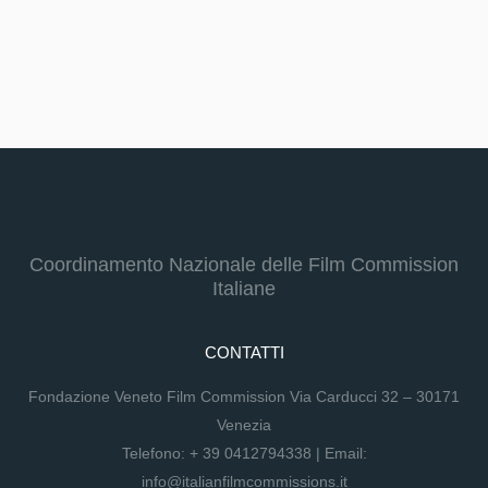
Coordinamento Nazionale delle Film Commission
Italiane
CONTATTI
Fondazione Veneto Film Commission Via Carducci 32 – 30171
Venezia
Telefono:
+ 39 0412794338
| Email:
info@italianfilmcommissions.it