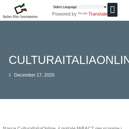
Powered by
Translate
CHI SIAMO
CULTURAITALIAONLI
December 17, 2020
Nasce CulturaItaliaOnline, il portale MiBACT per scoprire i