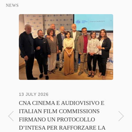
NEWS
NTE
13 JULY 2026
30 JUNE
CNA CINEMA E AUDIOVISIVO E
ANICA 
ITALIAN FILM COMMISSIONS
INSIE
FIRMANO UN PROTOCOLLO
PROMO
D’INTESA PER RAFFORZARE LA
CINEM