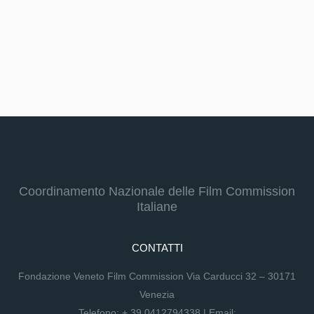
Coordinamento Nazionale delle Film Commission
Italiane
CONTATTI
Fondazione Veneto Film Commission Via Carducci 32 – 30171
Venezia
Telefono:
+ 39 0412794338
| Email: