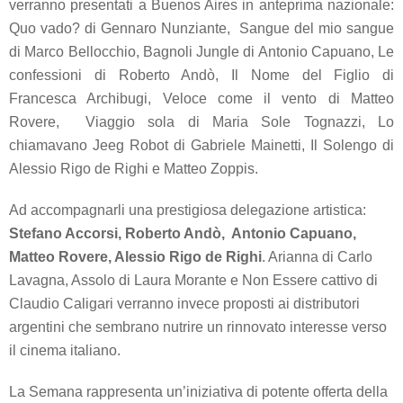
verranno presentati a Buenos Aires in anteprima nazionale:
Quo vado?
di Gennaro Nunziante,
Sangue del mio sangue
di Marco Bellocchio,
Bagnoli Jungle
di Antonio Capuano,
Le
confessioni
di Roberto Andò,
Il Nome del Figlio
di
Francesca Archibugi,
Veloce come il vento
di Matteo
Rovere,
Viaggio sola
di Maria Sole Tognazzi,
Lo
chiamavano Jeeg Robot
di Gabriele Mainetti,
Il Solengo
di
Alessio Rigo de Righi e Matteo Zoppis.
Ad accompagnarli una prestigiosa delegazione artistica:
Stefano Accorsi, Roberto Andò, Antonio Capuano,
Matteo Rovere, Alessio Rigo de Righi
.
Arianna
di Carlo
Lavagna,
Assolo
di Laura Morante e
Non Essere cattivo
di
Claudio Caligari verranno invece proposti ai distributori
argentini che sembrano nutrire un rinnovato interesse verso
il cinema italiano.
La Semana rappresenta un’iniziativa di potente offerta della