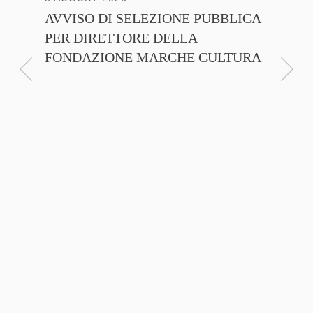
AVVISO DI SELEZIONE PUBBLICA
CNA C
PER DIRETTORE DELLA
ITALI
FONDAZIONE MARCHE CULTURA
FIRMA
D’INT
FILIER
NTE