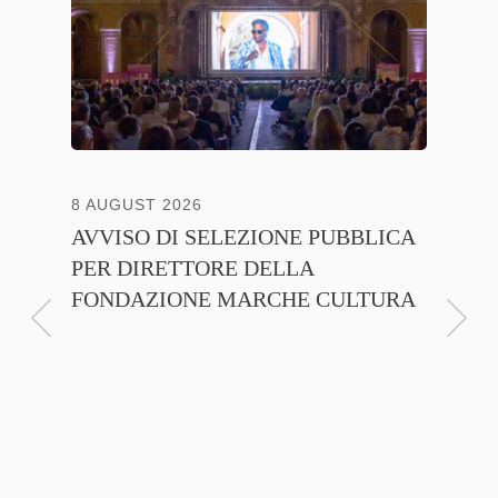
8 AUGUST 2026
13 JULY
AVVISO DI SELEZIONE PUBBLICA
CNA C
PER DIRETTORE DELLA
ITALI
FONDAZIONE MARCHE CULTURA
FIRMA
D’INT
FILIER
NTE