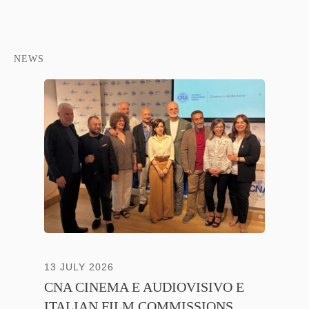
NEWS
13 JULY 2026
30 JUNE
CNA CINEMA E AUDIOVISIVO E
ANICA 
ITALIAN FILM COMMISSIONS
INSIE