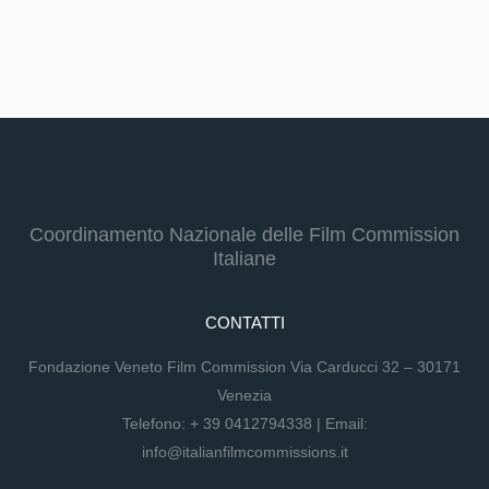
Coordinamento Nazionale delle Film Commission
Italiane
CONTATTI
Fondazione Veneto Film Commission Via Carducci 32 – 30171
Venezia
Telefono:
+ 39 0412794338
| Email:
info@italianfilmcommissions.it