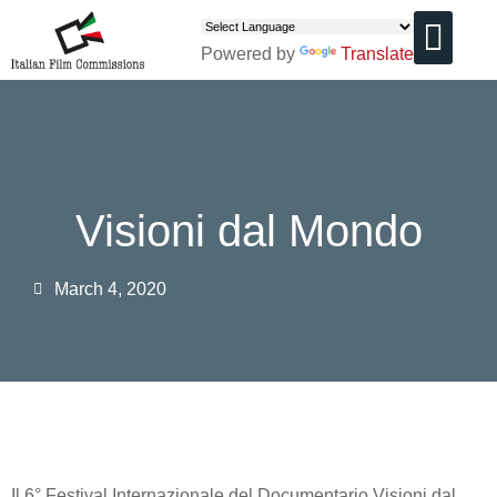
Powered by
Translate
CHI SIAMO
Visioni dal Mondo
March 4, 2020
Il 6° Festival Internazionale del Documentario Visioni dal