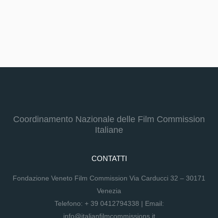
Coordinamento Nazionale delle Film Commission
Italiane
CONTATTI
Fondazione Veneto Film Commission Via Carducci 32 – 30171
Venezia
Telefono:
+ 39 0412794338
| Email:
info@italianfilmcommissions.it