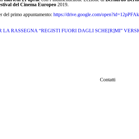
stival del Cinema Europeo
2019.
iler del primo appuntamento:
https://drive.google.com/open?id=12p
LA RASSEGNA “REGISTI FUORI DAGLI SCHE[R]MI” VERS
Contatti
IFC Italian Fil
iamo
Fondazione Ven
Via Carducci 3
info@italianfil
ri
Seguici su Fac
d
tà