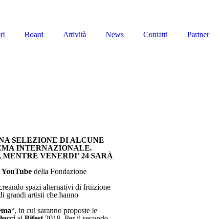
ri
Board
Attività
News
Contatti
Partner
NA SELEZIONE DI ALCUNE
NEMA INTERNAZIONALE.
, MENTRE VENERDI’ 24
SARÀ
e
YouTube
della Fondazione
reando spazi alternativi di fruizione
di grandi artisti che hanno
nema
“, in cui saranno proposte le
lucci
al
Bifest
2018. Per il secondo