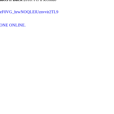
PFAkeF0VG_hrwNOQLElUznvvir2TL9
IONE ONLINE.
m Commissions c/o
eto Film Commission
2 – 30171 Venezia
mcommissions.it
ebook