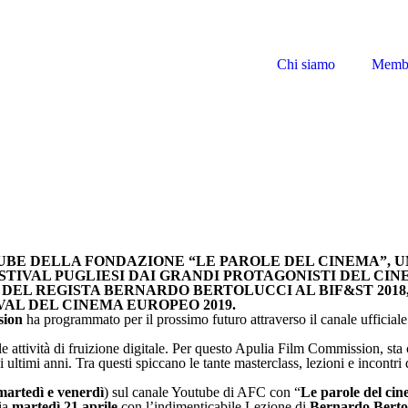
Chi siamo
Memb
UBE DELLA FONDAZIONE “LE PAROLE DEL CINEMA”, U
ESTIVAL PUGLIESI DAI GRANDI PROTAGONISTI DEL CI
 DEL REGISTA BERNARDO BERTOLUCCI AL BIF&ST 2018
VAL DEL CINEMA EUROPEO 2019.
sion
ha programmato per il prossimo futuro attraverso il canale ufficial
ttività di fruizione digitale. Per questo Apulia Film Commission, sta c
i ultimi anni. Tra questi spiccano le tante masterclass, lezioni e incontri 
martedì e venerdì
) sul canale Youtube di AFC con “
Le parole del ci
zia
martedì 21 aprile
con l’indimenticabile Lezione di
Bernardo Berto