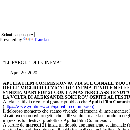
Powered by
Translate
“LE PAROLE DEL CINEMA”
April 20, 2020
APULIA FILM COMMISSION AVVIA SUL CANALE YOUT
DELLE MIGLIORI LEZIONI DI CINEMA TENUTE NEI F
S’INIZIA MARTEDI’ 21 CON LA MASTERCLASS TENUTA
LA VOLTA DI ALEKSANDR SOKUROV OSPITE AL FESTI
Al via le attività rivolte al grande pubblico che
Apulia Film Commis
(
https://www.youtube.com/apuliafilmcommission)
.
Il doloroso momento che stiamo vivendo, ci impone di implementare le a
sia attraverso nuovi progetti, che utilizzando il materiale prodotto negl
impreziosito i festival prodotti da Apulia Film Commission.
A partire da
martedì 21
inizia un doppio appuntamento settimanale (
masterclass e gli incontro con il pubblico realizzati nei festival. Si ini