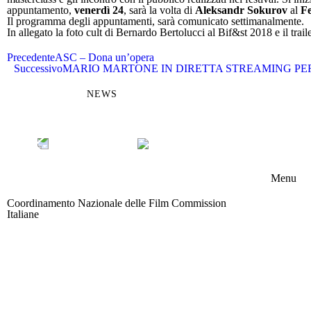
appuntamento,
venerdì 24
, sarà la volta di
Aleksandr Sokurov
al
Fe
Il programma degli appuntamenti, sarà comunicato settimanalmente.
In allegato la foto cult di Bernardo Bertolucci al Bif&st 2018 e il tra
Precedente
ASC – Dona un’opera
Successivo
MARIO MARTONE IN DIRETTA STREAMING PER 
NEWS
Menu
Coordinamento Nazionale delle Film Commission
Chi s
Italiane
Area riservata
Memb
Boar
Attivi