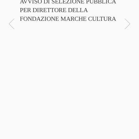
AVVISO DI SELEZIONE PUBBLICA
CNA C
PER DIRETTORE DELLA
ITALI
FONDAZIONE MARCHE CULTURA
FIRMA
D’INT
FILIER
NTE