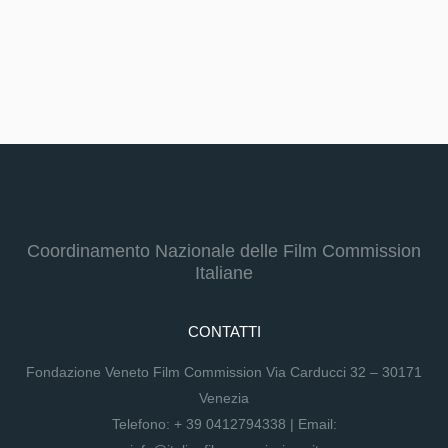
Coordinamento Nazionale delle Film Commission
Italiane
CONTATTI
Fondazione Veneto Film Commission Via Carducci 32 – 30171
Venezia
Telefono:
+ 39 0412794338
| Email: