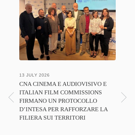
NTE
13 JULY 2026
30 JUNE
CNA CINEMA E AUDIOVISIVO E
ANICA 
ITALIAN FILM COMMISSIONS
INSIE
FIRMANO UN PROTOCOLLO
PROMO
D’INTESA PER RAFFORZARE LA
CINEM
FILIERA SUI TERRITORI