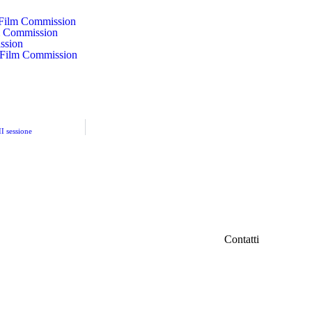
o Film Commission
lm Commission
ssion
a Film Commission
II sessione
Contatti
IFC Italian Fil
iamo
Fondazione Ven
Via Carducci 3
info@italianfil
ri
Seguici su Fac