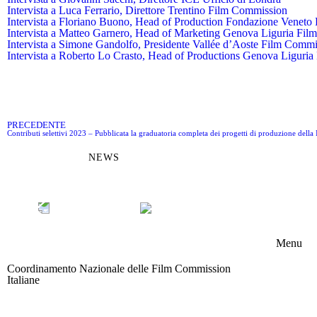
Intervista a Luca Ferrario, Direttore Trentino Film Commission
Intervista a Floriano Buono, Head of Production Fondazione Venet
Intervista a Matteo Garnero, Head of Marketing Genova Liguria Fi
Intervista a Simone Gandolfo, Presidente Vallée d’Aoste Film Commi
Intervista a Roberto Lo Crasto, Head of Productions Genova Liguri
PRECEDENTE
Contributi selettivi 2023 – Pubblicata la graduatoria completa dei progetti di produzione della 
NEWS
Menu
Coordinamento Nazionale delle Film Commission
Chi s
Italiane
Area riservata
Memb