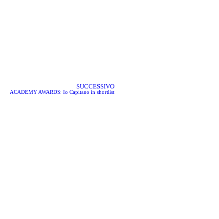
SUCCESSIVO
ACADEMY AWARDS: Io Capitano in shortlist
m Commissions c/o
eto Film Commission
2 – 30171 Venezia
mcommissions.it
ebook