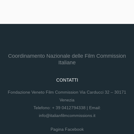
Coordinamento Nazionale delle Film Commission
Italiane
CONTATTI
Fondazione Veneto Film Commission Via Carducci 32 – 30171
Venezia
Telefono:
+ 39 0412794338
| Email:
info@italianfilmcommissions.it
Pagina Facebook