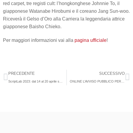
red carpet, tre registi cult: l’hongkonghese Johnnie To, il
giapponese Watanabe Hirobumi e il coreano Jang Sun-woo.
Riceverà il Gelso d’Oro alla Carriera la leggendaria attrice
giapponese Baisho Chieko.
Per maggiori informazioni vai alla
pagina ufficiale
!
PRECEDENTE
SUCCESSIVO
ScriptLab 2023: dal 14 al 20 aprile sui Colli Euganei la prima tappa
ONLINE L’AVVISO PUBBLICO PER PROMUOVERE L’INNOVAZIONE E LA PROGETTAZIONE ECOCOMPATIBILE