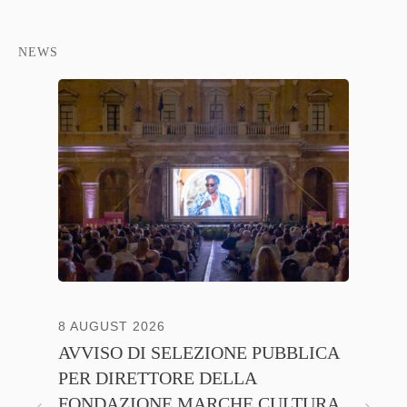
NEWS
8 AUGUST 2026
13 JULY
AVVISO DI SELEZIONE PUBBLICA
CNA C
PER DIRETTORE DELLA
ITALI
FONDAZIONE MARCHE CULTURA
FIRMA