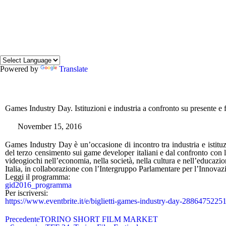
Powered by
Translate
Games Industry Day. Istituzioni e industria a confronto su presente e f
November 15, 2016
Games Industry Day è un’occasione di incontro tra industria e istituzi
del terzo censimento sui game developer italiani e dal confronto con l
videogiochi nell’economia, nella società, nella cultura e nell’educazi
Italia, in collaborazione con l’Intergruppo Parlamentare per l’Innova
Leggi il programma:
gid2016_programma
Per iscriversi:
https://www.eventbrite.it/e/biglietti-games-industry-day-2886475225
Precedente
TORINO SHORT FILM MARKET