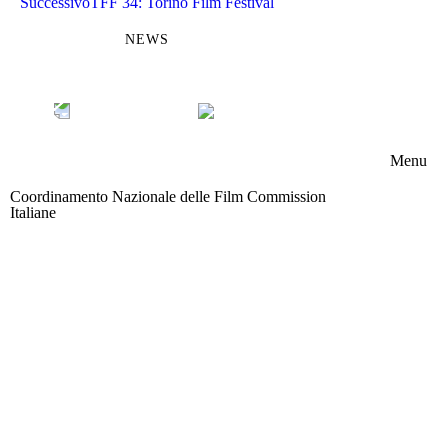
Successivo
TFF 34: Torino Film Festival
NEWS
Menu
Coordinamento Nazionale delle Film Commission
Chi s
Italiane
Area riservata
Memb
Boar
Attivi
News
Contat