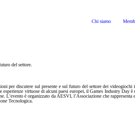
Chi siamo
Memb
uturo del settore.
oni per discutere sul presente e sul futuro del settore dei videogiochi i
e esperienze virtuose di alcuni paesi europei, il Games Industry Day è u
one. L’evento è organizzato da AESVI, l’Associazione che rappresenta ed
zione Tecnologica.
1