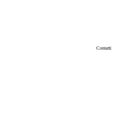
Contatti
IFC Italian Fil
iamo
Fondazione Ven
Via Carducci 3
info@italianfil
ri
Seguici su Fac
d
tà
ti