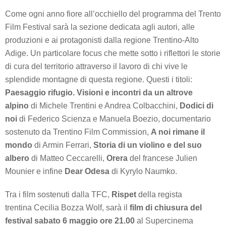
Come ogni anno fiore all’occhiello del programma del Trento
Film Festival sarà la sezione dedicata agli autori, alle
produzioni e ai protagonisti dalla regione Trentino-Alto
Adige. Un particolare focus che mette sotto i riflettori le storie
di cura del territorio attraverso il lavoro di chi vive le
splendide montagne di questa regione. Questi i titoli:
Paesaggio rifugio. Visioni e incontri da un altrove
alpino
di Michele Trentini e Andrea Colbacchini,
Dodici di
noi
di Federico Scienza e Manuela Boezio, documentario
sostenuto da Trentino Film Commission,
A noi rimane il
mondo
di Armin Ferrari,
Storia di un violino e del suo
albero
di Matteo Ceccarelli,
Orera
del francese Julien
Mounier e infine
Dear Odesa
di Kyrylo Naumko.
Tra i film sostenuti dalla TFC,
Rispet
della regista
trentina Cecilia Bozza Wolf, sarà il
film di chiusura del
festival sabato 6 maggio
ore 21.00
al Supercinema