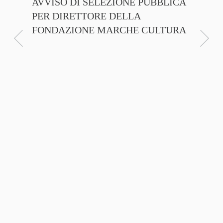
AVVISO DI SELEZIONE PUBBLICA
CNA C
PER DIRETTORE DELLA
ITALI
FONDAZIONE MARCHE CULTURA
FIRMA
D’INT
FILIER
NTE