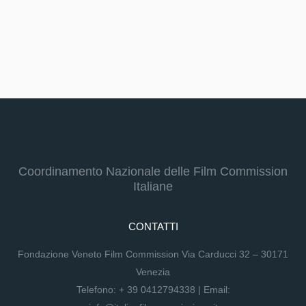
Coordinamento Nazionale delle Film Commission
Italiane
CONTATTI
Fondazione Veneto Film Commission Via Carducci 32 – 30171
Venezia
Telefono:
+ 39 0412794338
| Email: