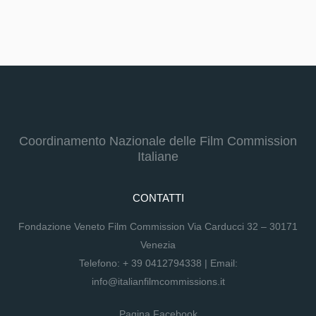
Coordinamento Nazionale delle Film Commission
Italiane
CONTATTI
Fondazione Veneto Film Commission Via Carducci 32 – 30171
Venezia
Telefono:
+ 39 0412794338
| Email:
info@italianfilmcommissions.it
Pagina Facebook