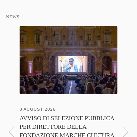
NEWS
NTE
8 AUGUST 2026
13 JULY
AVVISO DI SELEZIONE PUBBLICA
CNA C
PER DIRETTORE DELLA
ITALI
FONDAZIONE MARCHE CULTURA
FIRMA