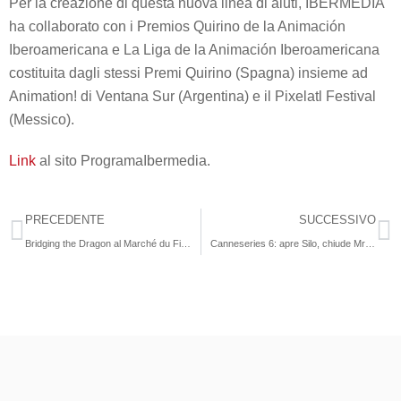
Per la creazione di questa nuova linea di aiuti, IBERMEDIA
ha collaborato con i Premios Quirino de la Animación
Iberoamericana e La Liga de la Animación Iberoamericana
costituita dagli stessi Premi Quirino (Spagna) insieme ad
Animation! di Ventana Sur (Argentina) e il Pixelatl Festival
(Messico).
Link
al sito ProgramaIbermedia.
PRECEDENTE
SUCCESSIVO
Bridging the Dragon al Marché du Film del Festival di Cannes: aperte le candidature per partecipare alla settima edizione dei Sino-International Company Meetings
Canneseries 6: apre Silo, chiude Mrs Maisel