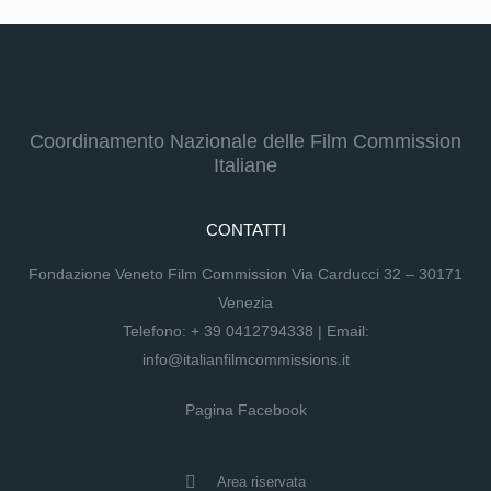
Coordinamento Nazionale delle Film Commission
Italiane
CONTATTI
Fondazione Veneto Film Commission Via Carducci 32 – 30171
Venezia
Telefono:
+ 39 0412794338
| Email:
info@italianfilmcommissions.it
Pagina Facebook
Area riservata