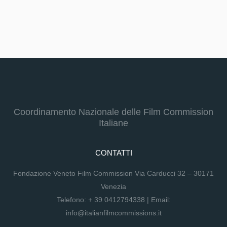
Coordinamento Nazionale delle Film Commission
Italiane
CONTATTI
Fondazione Veneto Film Commission Via Carducci 32 – 30171
Venezia
Telefono:
+ 39 0412794338
| Email:
info@italianfilmcommissions.it