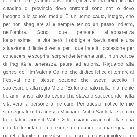
fratello Ettore (Valerio Mastandrea) vive ancora nella piccola
cittadina di provincia dove entrambi sono nati e dove
insegna alle scuole medie. È un uomo cauto, integro, che
per non sbagliare si è sempre tenuto un passo indietro,
nell’ombra. Sono due persone all’apparenza
lontanissime, la vita però li obbliga a riavvicinarsi e una
situazione difficile diventa per i due fratelli l’occasione per
conoscersi e scoprirsi sorprendentemente uniti, in un vortice
di fragilità e tenerezza, paura ed euforia. Riguardo alla
genesi del film Valeria Golino, che di dice felice di tornare al
Festival nella stessa sezione che aveva accolto il
suo esordio alla regia
Miele
: “
Euforia
è nato nella mia mente
tre anni fa ispirato da eventi che stavano succedendo nella
vita vera, a persone a me care. Per questo motivo le mie
sceneggiatrici, Francesca Marciano, Valia Santella e io, con
la collaborazione di Walter Siti, ci siamo avvicinati alla storia
con la trepidante attenzione di quando si maneggia un
oggetto fragile e prezioso, ma con la consapevolezza di