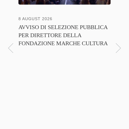
NTE
8 AUGUST 2026
13 JULY
AVVISO DI SELEZIONE PUBBLICA
CNA C
PER DIRETTORE DELLA
ITALI
FONDAZIONE MARCHE CULTURA
FIRMA
D’INT
FILIER