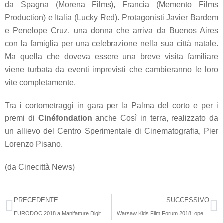
da Spagna (Morena Films), Francia (Memento Films
Production) e Italia (Lucky Red). Protagonisti Javier Bardem
e Penelope Cruz, una donna che arriva da Buenos Aires
con la famiglia per una celebrazione nella sua città natale.
Ma quella che doveva essere una breve visita familiare
viene turbata da eventi imprevisti che cambieranno le loro
vite completamente.
Tra i cortometraggi in gara per la Palma del corto e per i
premi di
Cinéfondation
anche
Così in terra,
realizzato da
un allievo del Centro Sperimentale di Cinematografia, Pier
Lorenzo Pisano.
(da Cinecittà News)
PRECEDENTE
SUCCESSIVO
EURODOC 2018 a Manifatture Digitali Cinema Prato: aperta la call per partecipare!
Warsaw Kids Film Forum 2018: open call for projects