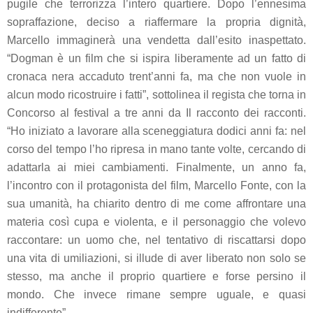
pugile che terrorizza l’intero quartiere. Dopo l’ennesima
sopraffazione, deciso a riaffermare la propria dignità,
Marcello immaginerà una vendetta dall’esito inaspettato.
“Dogman
è un film che si ispira liberamente ad un fatto di
cronaca nera accaduto trent’anni fa, ma che non vuole in
alcun modo ricostruire i fatti”, sottolinea il regista che torna in
Concorso al festival a tre anni da
Il racconto dei racconti
.
“Ho iniziato a lavorare alla sceneggiatura dodici anni fa: nel
corso del tempo l’ho ripresa in mano tante volte, cercando di
adattarla ai miei cambiamenti. Finalmente, un anno fa,
l’incontro con il protagonista del film, Marcello Fonte, con la
sua umanità, ha chiarito dentro di me come affrontare una
materia così cupa e violenta, e il personaggio che volevo
raccontare: un uomo che, nel tentativo di riscattarsi dopo
una vita di umiliazioni, si illude di aver liberato non solo se
stesso, ma anche il proprio quartiere e forse persino il
mondo. Che invece rimane sempre uguale, e quasi
indifferente”.