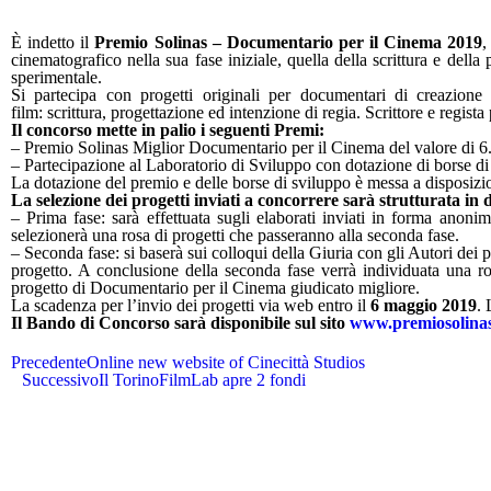
È indetto il
Premio Solinas – Documentario per il Cinema 2019
,
cinematografico nella sua fase iniziale, quella della scrittura e della 
sperimentale.
Si partecipa con progetti originali per documentari di creazione sc
film: scrittura, progettazione ed intenzione di regia. Scrittore e regist
Il concorso mette in palio i seguenti Premi:
– Premio Solinas Miglior Documentario per il Cinema del valore di 6
– Partecipazione al Laboratorio di Sviluppo con dotazione di borse di 
La dotazione del premio e delle borse di sviluppo è messa a disposiz
La selezione dei progetti inviati a concorrere sarà strutturata in d
– Prima fase: sarà effettuata sugli elaborati inviati in forma anonim
selezionerà una rosa di progetti che passeranno alla seconda fase.
– Seconda fase: si baserà sui colloqui della Giuria con gli Autori dei 
progetto. A conclusione della seconda fase verrà individuata una rosa
progetto di Documentario per il Cinema giudicato migliore.
La scadenza per l’invio dei progetti via web entro il
6 maggio 2019
. 
Il Bando di Concorso sarà disponibile sul sito
www.premiosolinas
Precedente
Online new website of Cinecittà Studios
Successivo
Il TorinoFilmLab apre 2 fondi