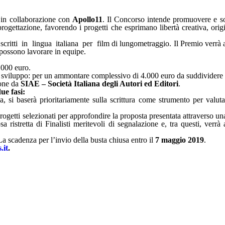
 in collaborazione con
Apollo11
. Il Concorso intende promuovere e so
progettazione, favorendo i progetti che esprimano libertà creativa, origin
ritti in lingua italiana per film di lungometraggio. Il Premio verrà 
a possono lavorare in equipe.
.000 euro.
sviluppo: per un ammontare complessivo di 4.000 euro da suddividere tra 
ione da
SIAE – Società Italiana degli Autori ed Editori
.
ue fasi:
a, si baserà prioritariamente sulla scrittura come strumento per valuta
progetti selezionati per approfondire la proposta presentata attraverso u
 ristretta di Finalisti meritevoli di segnalazione e, tra questi, verrà
La scadenza per l’invio della busta chiusa entro il
7 maggio 2019
.
.it
.