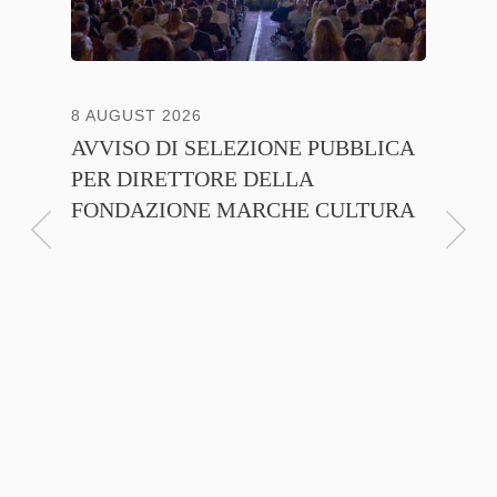
8 AUGUST 2026
13 JULY
AVVISO DI SELEZIONE PUBBLICA
CNA C
PER DIRETTORE DELLA
ITALI
FONDAZIONE MARCHE CULTURA
FIRMA
D’INT
FILIER
NTE