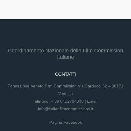
Coordinamento Nazionale delle Film Commission
Italiane
CONTATTI
Fondazione Veneto Film Commission Via Carducci 32 – 30171
Venezia
Telefono:
+ 39 0412794338
| Email:
info@italianfilmcommissions.it
Pagina Facebook