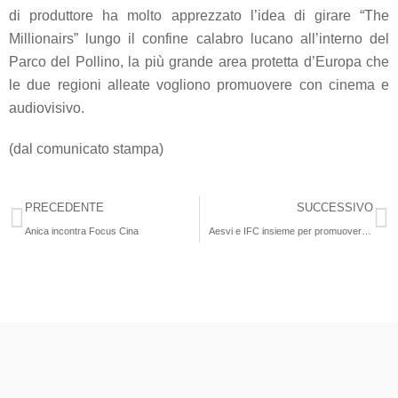
di produttore ha molto apprezzato l’idea di girare “
The
Millionairs
”
lungo il confine calabro lucano all’interno del
Parco del Pollino
, la più grande area protetta d’Europa che
le due regioni alleate vogliono promuovere con cinema e
audiovisivo.
(dal comunicato stampa)
PRECEDENTE
SUCCESSIVO
Anica incontra Focus Cina
Aesvi e IFC insieme per promuovere l’industria nazionale dei videogiochi