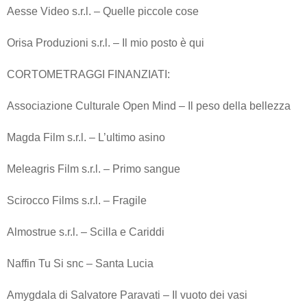
Aesse Video s.r.l. – Quelle piccole cose
Orisa Produzioni s.r.l. – Il mio posto è qui
CORTOMETRAGGI FINANZIATI:
Associazione Culturale Open Mind – Il peso della bellezza
Magda Film s.r.l. – L’ultimo asino
Meleagris Film s.r.l. – Primo sangue
Scirocco Films s.r.l. – Fragile
Almostrue s.r.l. – Scilla e Cariddi
Naffin Tu Si snc – Santa Lucia
Amygdala di Salvatore Paravati – Il vuoto dei vasi