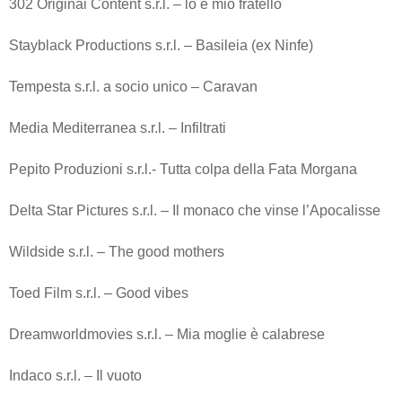
302 Originai Content s.r.l. – lo e mio fratello
Stayblack Productions s.r.l. – Basileia (ex Ninfe)
Tempesta s.r.l. a socio unico – Caravan
Media Mediterranea s.r.l. – Infiltrati
Pepito Produzioni s.r.l.- Tutta colpa della Fata Morgana
Delta Star Pictures s.r.l. – Il monaco che vinse l’Apocalisse
Wildside s.r.l. – The good mothers
Toed Film s.r.l. – Good vibes
Dreamworldmovies s.r.l. – Mia moglie è calabrese
Indaco s.r.l. – Il vuoto