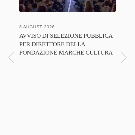
8 AUGUST 2026
13 JULY
AVVISO DI SELEZIONE PUBBLICA
CNA C
PER DIRETTORE DELLA
ITALI
FONDAZIONE MARCHE CULTURA
FIRMA
D’INT
FILIER
NTE