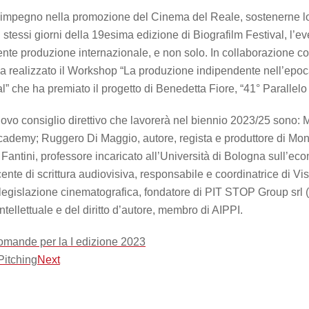
e l’impegno nella promozione del Cinema del Reale, sostenerne l
stessi giorni della 19esima edizione di Biografilm Festival, l’ev
ecente produzione internazionale, e non solo. In collaborazione 
it ha realizzato il Workshop “La produzione indipendente nell’ep
l” che ha premiato il progetto di Benedetta Fiore, “41° Parallelo
nuovo consiglio direttivo che lavorerà nel biennio 2023/25 sono
ademy; Ruggero Di Maggio, autore, regista e produttore di Mon a
 Fantini, professore incaricato all’Università di Bologna sull’e
ente di scrittura audiovisiva, responsabile e coordinatrice di Vis
legislazione cinematografica, fondatore di PIT STOP Group srl (
tellettuale e del diritto d’autore, membro di AIPPI.
ande per la I edizione 2023
Pitching
Next