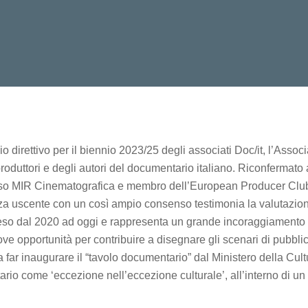
 direttivo per il biennio 2023/25 degli associati Doc/it, l’Assoc
i produttori e degli autori del documentario italiano. Riconferma
presso MIR Cinematografica e membro dell’European Producer C
nza uscente con un così ampio consenso testimonia la valutazio
preso dal 2020 ad oggi e rappresenta un grande incoraggiamento a
uove opportunità per contribuire a disegnare gli scenari di pubbli
ti a far inaugurare il “tavolo documentario” dal Ministero della Cul
rio come ‘eccezione nell’eccezione culturale’, all’interno di un