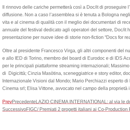
Il rinnovo delle cariche permetterà così a Doc/it di proseguir
diffusione. Non a caso l’assemblea si è tenuta a Bologna negli 
vita e al cinema di qualità con il meglio dei documentari di r
annuale del festival dedicato agli operatori del settore, Doc/
presentazione per nuove idee di storie non-fiction “Docs for rea
Oltre al presidente Francesco Virga, gli altri componenti del 
e allo IED di Torino, membro del board di Eurodoc e di IDS Acc
per le principali piattaforme streaming internazionali; Massimo
di Digicittà; Cinzia Masòtina, sceneggiatrice e story editor, doc
Internazionale Visioni dal Mondo; Mario Perchiazzi esperto di 
Cinema srl; Elisa Vittone, avvocato nel campo della proprietà in
Prev
Precedente
LAZIO CINEMA INTERNATIONAL: al via le dom
Successivo
FIGC/ Premiati 2 progetti italiani ai Co-Production 