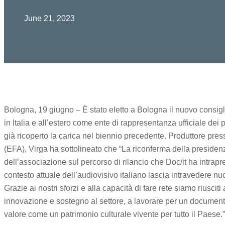
June 21, 2023
Bologna, 19 giugno – È stato eletto a Bologna il nuovo consiglio
in Italia e all’estero come ente di rappresentanza ufficiale de
già ricoperto la carica nel biennio precedente. Produttore 
(EFA), Virga ha sottolineato che “La riconferma della preside
dell’associazione sul percorso di rilancio che Doc/it ha intra
contesto attuale dell’audiovisivo italiano lascia intravedere n
Grazie ai nostri sforzi e alla capacità di fare rete siamo riusci
innovazione e sostegno al settore, a lavorare per un documenta
valore come un patrimonio culturale vivente per tutto il Paese.”