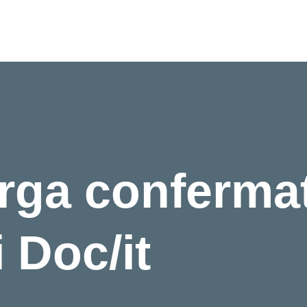
rga confermat
 Doc/it