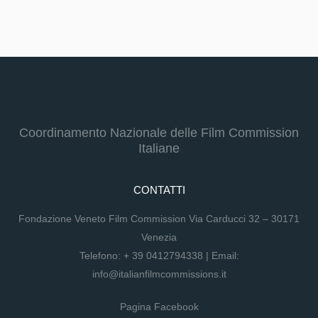
Coordinamento Nazionale delle Film Commission
Italiane
CONTATTI
Fondazione Veneto Film Commission Via Carducci 32 – 30171
Venezia
Telefono:
+ 39 0412794338
| Email:
info@italianfilmcommissions.it
Pagina Facebook