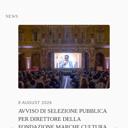
NEWS
8 AUGUST 2026
13 JULY
AVVISO DI SELEZIONE PUBBLICA
CNA C
PER DIRETTORE DELLA
ITALI
FONDAZIONE MARCHE CULTURA
FIRMA