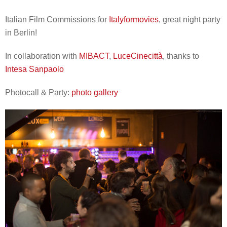
Italian Film Commissions for
Italyformovies
, great night party
in Berlin!
In collaboration with
MIBACT
,
LuceCinecittà
, thanks to
Intesa Sanpaolo
Photocall & Party:
photo gallery