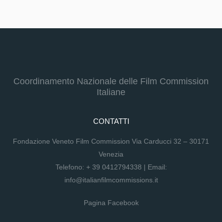
Coordinamento Nazionale delle Film Commission
Italiane
CONTATTI
Fondazione Veneto Film Commission Via Carducci 32 – 30171
Venezia
Telefono:
+ 39 0412794338
| Email:
info@italianfilmcommissions.it
Pagina Facebook