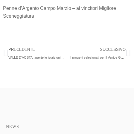
Penne d’Argento Campo Marzio – ai vincitori Migliore
Sceneggiatura
PRECEDENTE
SUCCESSIVO
VALLE D’AOSTA: aperte le iscrizioni alla Scuola di Cinema senza Sedie
I progetti selezionati per il Venice Gap – Financing Market
NEWS