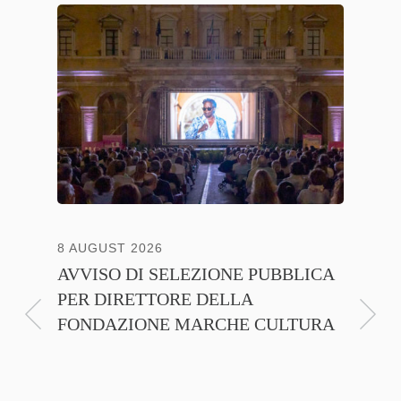
NTE
8 AUGUST 2026
13 JULY
AVVISO DI SELEZIONE PUBBLICA
CNA C
PER DIRETTORE DELLA
ITALI
FONDAZIONE MARCHE CULTURA
FIRMA
D’INT
FILIER