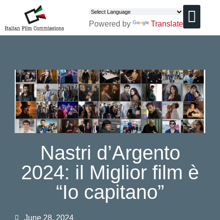
Powered by
Translate
CHI SIAMO
Nastri d’Argento
2024: il Miglior film è
“Io capitano”
June 28, 2024