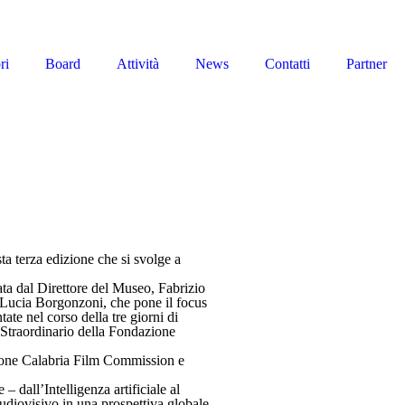
ri
Board
Attività
News
Contatti
Partner
ta terza edizione che si svolge a
ta dal Direttore del Museo, Fabrizio
a Lucia Borgonzoni, che pone il focus
tate nel corso della tre giorni di
Straordinario della Fondazione
ione Calabria Film Commission e
– dall’Intelligenza artificiale al
audiovisivo in una prospettiva globale