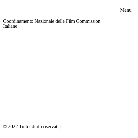
Menu
Coordinamento Nazionale delle Film Commission
Chi s
Italiane
Area riservata
Memb
Boar
Attivi
News
Contat
Partn
© 2022 Tutti i diritti riservati |
Privacy & Cookie