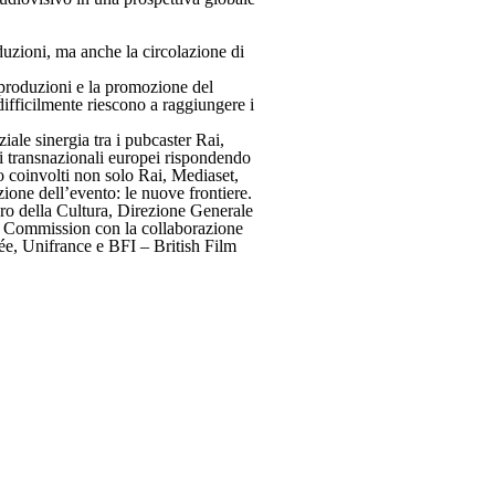
oduzioni, ma anche la circolazione di
oproduzioni e la promozione del
 difficilmente riescono a raggiungere i
iale sinergia tra i pubcaster Rai,
ti transnazionali europei rispondendo
no coinvolti non solo Rai, Mediaset,
zione dell’evento: le nuove frontiere.
ro della Cultura, Direzione Generale
m Commission con la collaborazione
e, Unifrance e BFI – British Film