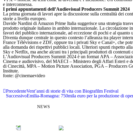
e interconnessa.
I primi appuntamenti dell’Audiovisual Producers Summit 2024
La prima giornata di lavori apre la discussione sulla centralità dei con
storie a livello europeo.
Davide Nardini di Amazon Prime Italia suggerisce una strategia trasve
prodotto originale italiano in ambito internazionale. La circolazione int
favori del pubblico internazionale, ad eccezione di pochi e al quanto u
Diventa dunque centrale in questo contesto l’alleanza tra player intern
France Télévisions e ZDF, oppure tra i privati Sky e Canal+, che potre
alla domanda dei rispettivi pubblici locali. Ulteriori spunti rispetto 
Sky e Netflix, ma anche alcuni tra i principali produttori di contenuti 
L’Audiovisual Producers Summit 2024 è un format APA – Associazione 
Cinema e audiovisivo, del MAECI – Ministero degli Affari Esteri e 
di Cinecittà, MPA – Motion Picture Association, PGA – Producers Gu
Institute.
fonte:
@cinemaevideo
Precedente
Vent’anni di storie di vita con Biografilm Festival
Successivo
Emilia-Romagna: 750mila euro per la produzione di oper
NEWS