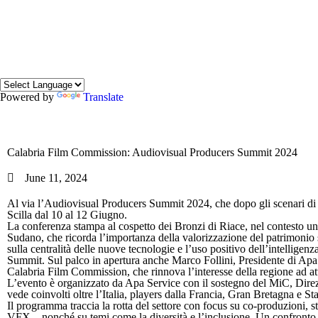
Powered by
Translate
Calabria Film Commission: Audiovisual Producers Summit 2024
June 11, 2024
Al via l’Audiovisual Producers Summit 2024, che dopo gli scenari di Ma
Scilla dal 10 al 12 Giugno.
La conferenza stampa al cospetto dei Bronzi di Riace, nel contesto u
Sudano, che ricorda l’importanza della valorizzazione del patrimonio s
sulla centralità delle nuove tecnologie e l’uso positivo dell’intelligenz
Summit. Sul palco in apertura anche Marco Follini, Presidente di Ap
Calabria Film Commission, che rinnova l’interesse della regione ad attra
L’evento è organizzato da Apa Service con il sostegno del MiC, Di
vede coinvolti oltre l’Italia, players dalla Francia, Gran Bretagna e Sta
Il programma traccia la rotta del settore con focus su co-produzioni, sto
VFX – nonché su temi come la diversità e l’inclusione. Un confronto ape