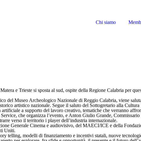
Chi siamo
Memb
tera e Trieste si sposta al sud, ospite della Regione Calabria per ques
nico del Museo Archeologico Nazionale di Reggio Calabria, viene saluta
torico artistico nazionale. Segue il saluto del Sottogretario alla Cultur
a artificiale a supporto del lavoro creativo, tematiche che verranno affron
a Service, che organizza l’evento, e Anton Giulio Grande, Commissario 
rre verso il territorio i player dell’industria internazionale.
rezione Generale Cinema e audiovisivo, del MAECI/ICE e della Fondaz
ti Uniti.
ry telling, modelli di finanziamento e incentivi statali, nuove tecnologie 
rto per esplorare, fra sfide e opportunità, il presente e il futuro dell’