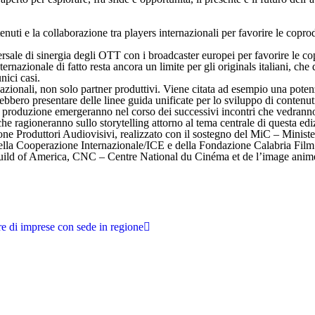
tenuti e la collaborazione tra players internazionali per favorire le copr
rsale di sinergia degli OTT con i broadcaster europei per favorire le c
ernazionale di fatto resta ancora un limite per gli originals italiani, che
nici casi.
azionali, non solo partner produttivi. Viene citata ad esempio una potenz
bbero presentare delle linee guida unificate per lo sviluppo di contenu
alla produzione emergeranno nel corso dei successivi incontri che vedran
che ragioneranno sullo storytelling attorno al tema centrale di questa edi
Produttori Audiovisivi, realizzato con il sostegno del MiC – Ministe
della Cooperazione Internazionale/ICE e della Fondazione Calabria Fil
ild of America, CNC – Centre National du Cinéma et de l’image animé
e di imprese con sede in regione