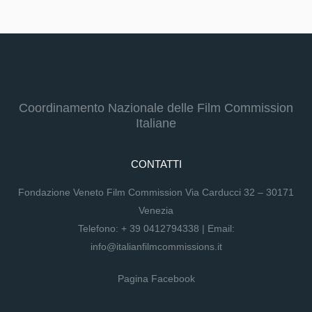
Coordinamento Nazionale delle Film Commission
Italiane
CONTATTI
Fondazione Veneto Film Commission Via Carducci 32 – 30171
Venezia
Telefono:
+ 39 0412794338
| Email:
info@italianfilmcommissions.it
Pagina Facebook