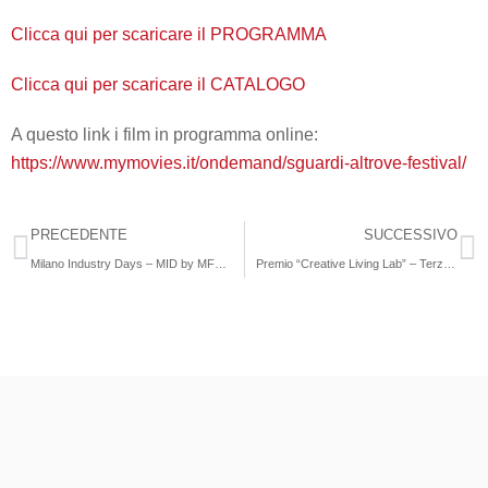
Clicca qui per scaricare il PROGRAMMA
Clicca qui per scaricare il CATALOGO
A questo link i film in programma online:
https://www.mymovies.it/ondemand/sguardi-altrove-festival/
PRECEDENTE
SUCCESSIVO
Milano Industry Days – MID by MFN #1 sabato 9 ottobre 2021 – online su Zoom
Premio “Creative Living Lab” – Terza Edizione