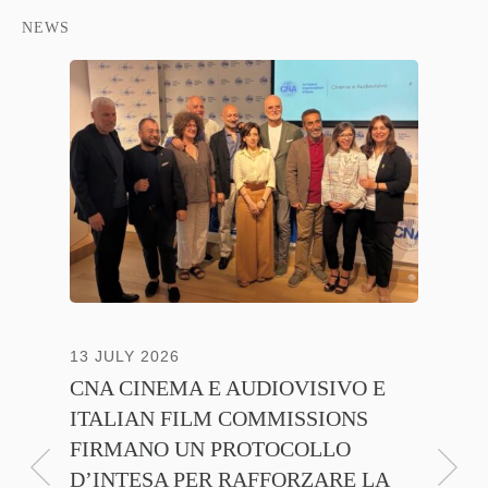
NEWS
13 JULY 2026
30 JUNE
CNA CINEMA E AUDIOVISIVO E
ANICA 
ITALIAN FILM COMMISSIONS
INSIE
FIRMANO UN PROTOCOLLO
PROMO
D’INTESA PER RAFFORZARE LA
CINEM