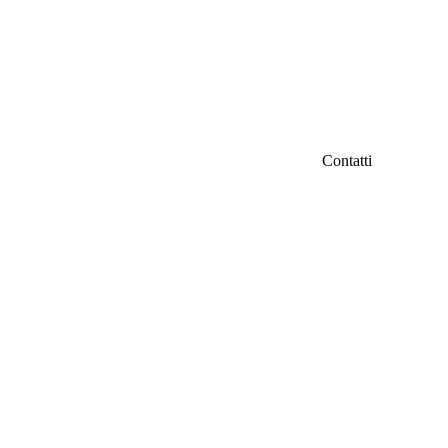
Contatti
IFC Italian Fil
iamo
Fondazione Ven
Via Carducci 3
info@italianfil
ri
Seguici su Fac
d
tà
ti