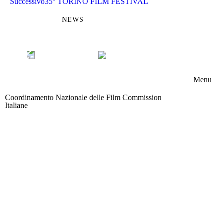
Successivo
35° TORINO FILM FESTIVAL
NEWS
Menu
Coordinamento Nazionale delle Film Commission
Chi s
Italiane
Area riservata
Memb
Boar
Attivi
News
Contat