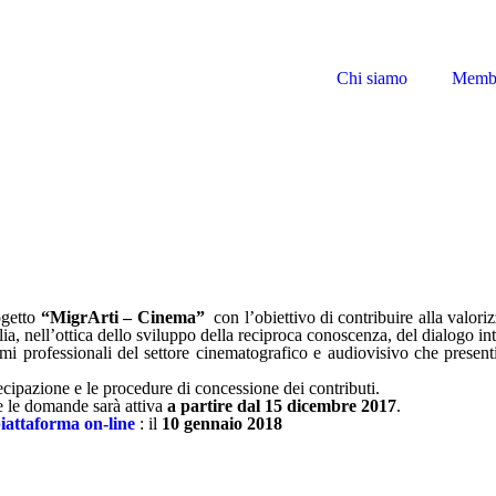
Chi siamo
Memb
ogetto
“MigrArti – Cinema”
con l’obiettivo di contribuire alla valoriz
ia, nell’ottica dello sviluppo della reciproca conoscenza, del dialogo int
i professionali del settore cinematografico e audiovisivo che presentino
ecipazione e le procedure di concessione dei contributi.
re le domande sarà attiva
a partire dal 15 dicembre 2017
.
piattaforma on-line
: il
10 gennaio 2018