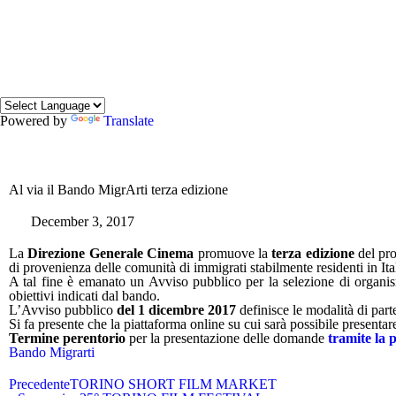
Powered by
Translate
Al via il Bando MigrArti terza edizione
December 3, 2017
La
Direzione Generale Cinema
promuove la
terza edizione
del pr
di provenienza delle comunità di immigrati stabilmente residenti in Ital
A tal fine è emanato un
Avviso pubblico
per la selezione di organism
obiettivi indicati dal bando.
L’Avviso pubblico
del 1 dicembre 2017
definisce le modalità di part
Si fa presente che la piattaforma online su cui sarà possibile presenta
Termine perentorio
per la presentazione delle domande
tramite la 
Bando Migrarti
Precedente
TORINO SHORT FILM MARKET