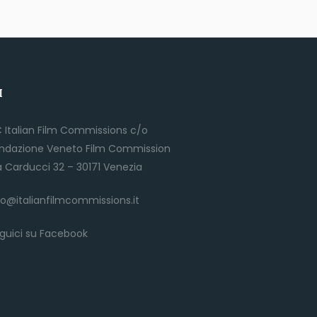
I
C Italian Film Commissions c/o
ndazione Veneto Film Commission
a Carducci 32 – 30171 Venezia
fo@italianfilmcommissions.it
guici su Facebook