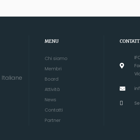
MENU
CONTATT
IF
Chi siamo
Fo
Membri
Vi
Italiane
Board
in
Attività
News
Se
Contatti
Partner