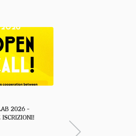
23 APRIL 2026
LAB 2026 -
IL TRAINING ANNUALE 
 ISCRIZIONI!
A TRIESTE DAL 20 AL 
APRILE CON IL SUPPO
FRIULI VENEZIA GIULI