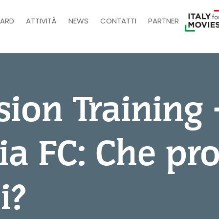
ARD
ATTIVITÀ
NEWS
CONTATTI
PARTNER
ion Training 
ia FC: Che pro
i?