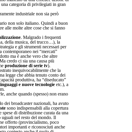
 una categoria di privilegiati in gran
uramente industriale non sia però
nario non solo italiano. Quindi a buon
e alle molte altre cose che si fanno
alizzazione
. Malgrado i frequenti
fia, della musica, del trucco…), la
trategia e gli strumenti necessari per
nema contemporaneo nei “mercati”
odotto ma è anche vero che altre
 Ma credo ci sia una causa più
ome
produzione di serie tv
).
ostrato inequivocabilmente che la
 una legge che abbia tenuto conto dei
 capacità produttiva, ha “diseducato”
linguaggi e nuove tecnologie
etc.), a
um.
urle, anche quando (spesso) non erano
lo dei broadcaster nazionali, ha avuto
iste
sono indispensabili alla copertura
le spese di distribuzione curata da una
o uguali nel resto del mondo. Il
ne offerto (provincialismo, poco
tori importanti e riconosciuti anche
esto contesto anche il ruolo di