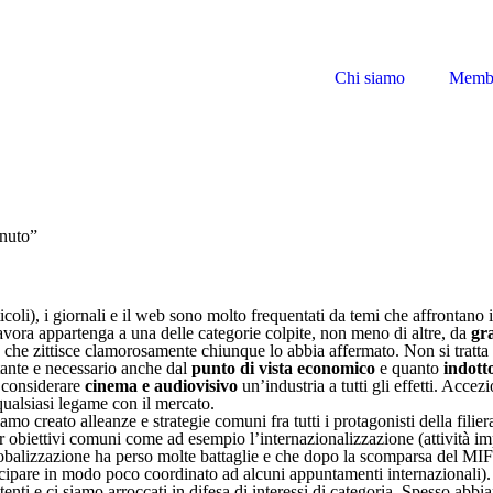
Chi siamo
Memb
inuto”
ticoli), i giornali e il web sono molto frequentati da temi che affrontano
avora appartenga a una delle categorie colpite, non meno di altre, da
gr
” che zittisce clamorosamente chiunque lo abbia affermato. Non si tratta
tante e necessario anche dal
punto di vista economico
e quanto
indott
l considerare
cinema e audiovisivo
un’industria a tutti gli effetti. Acce
qualsiasi legame con il mercato.
 creato alleanze e strategie comuni fra tutti i protagonisti della filier
er obiettivi comuni come ad esempio l’internazionalizzazione (attività imp
 globalizzazione ha perso molte battaglie e che dopo la scomparsa del M
rtecipare in modo poco coordinato ad alcuni appuntamenti internazionali)
tenti e ci siamo arroccati in difesa di interessi di categoria. Spesso ab