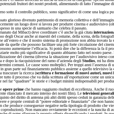
otenziali fruitori dei nostri prodotti, alimentando di fatto l’immagine di
rno sotto il controllo pubblico, sono significative di come una logica p
passato glorioso divenuto patrimonio di memoria collettiva e dell’immagi
icemente un luogo dove si lavora per produrre cinema e audiovisivo (oltr
pesso in una specie di santuario che celebra il passato.
 emanato dal Mibact) deve coordinare c’è anche la già citata
internazion
 caso degli Oscar anche ai maestri del costume, della scena, della fotogra
e all’estero e che il nostro sistema di promozione non abbia trovato la s
turale da quelle che possono facilitare una più forte circolazione del ci
ssono aumentarne l’efficacia. Si potrà dire che la differenza la fa il pr
nziarie molto più significative di quanto abbiamo fatto nel nostro paese.
alizzazione del cinema (diversa la situazione per l’audiovisivo inteso c
ma e dopo la riacquisizione del ramo d’azienda degli
Studios
, mi ha dim
n termini comuni. Le cause sono molteplici. Per troppi anni l’assenza di
 in gran parte sul finanziamento pubblico assieme a quello televisivo la
a trascurare la ricerca (
scrittura e formazione di nuovi autori, nuovi 
re tutto il processo che va dalla scrittura all’esportazione come un unic
nel far “quadrare” le storie e i budget minimi indispensabili per prod
te
opere prime
che hanno raggiunto risultati di eccellenza. Anche il ruo
nte rilanciato il mercato interno dei nostri film). Le
televisioni general
isto del diritto di antenna più altri diritti spesso ceduti in garanzia del
vere e proprie centrali di “potere editoriale e finanziario” che non hann
lm che produce conseguenze negative nella tipologia di prodotto che vie
e coproduzioni). Non mancano ovviamente le eccezioni e la nascita di au
nche di poter allargare la propria offerta diversificando i prodotti. In qu