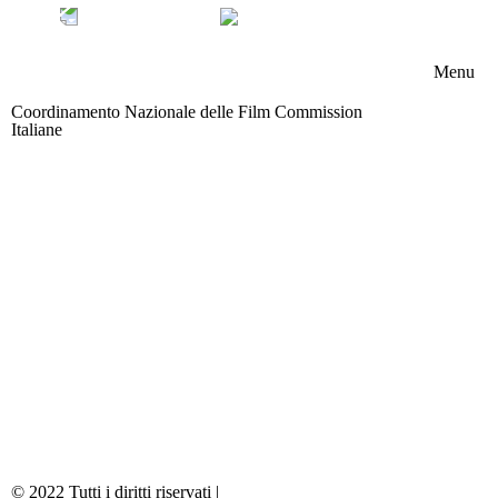
Menu
Coordinamento Nazionale delle Film Commission
Chi s
Italiane
Area riservata
Memb
Boar
Attivi
News
Contat
Partn
© 2022 Tutti i diritti riservati |
Privacy & Cookie