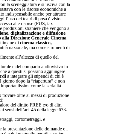
on la sceneggiatura e si usciva con la
ntrastava con le risorse economiche a
to indispensabile anche per attrarre
 l’uso dei teatri di posa è visto
ccesso alle risorse (FUS, tax
le produzioni straniere che vengono a
one, digitalizzazione e diffusione
rto alla Direzione Generale Cinema
,
settimane di
cinema classico,
dentità nazionale, ma come strumenti di
lmente all’altezza di quello del
lturale e del comparto audiovisivo in
 che a questi si possano aggiungere
rdi
a integrare gli stipendi di chi è
il giorno dopo la “riapertura” e non
 importantissimi come la serialità
trovare oltre ai mezzi di produzione
i)
alore del diritto FREE e/o di altri
ai sensi dell’art. 45 della legge 633-
traggi, cortometraggi, e
er la presentazione delle domande e i
è valutare quello per gli stranieri.