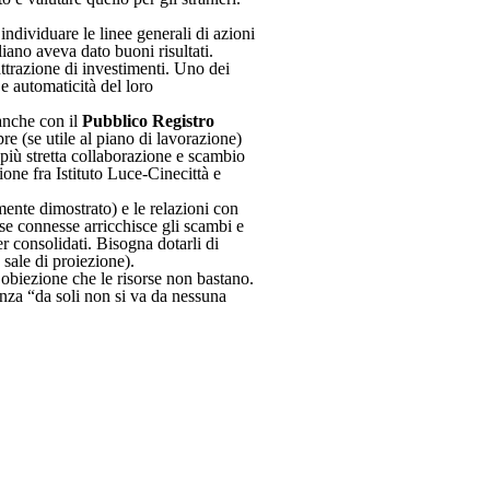
dividuare le linee generali di azioni
liano aveva dato buoni risultati.
attrazione di investimenti. Uno dei
e automaticità del loro
 anche con il
Pubblico Registro
re (se utile al piano di lavorazione)
a più stretta collaborazione e scambio
one fra Istituto Luce-Cinecittà e
ente dimostrato) e le relazioni con
sse connesse arricchisce gli scambi e
r consolidati. Bisogna dotarli di
e sale di proiezione).
’obiezione che le risorse non bastano.
enza “da soli non si va da nessuna