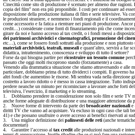
Cinecittà come sito di produzione è scemato per almeno due ragioni. Il
copia del film” non era più proponibile. I costi per continuare ad esser
disposizione della produzione italiana di film e serie televisive. Va co
le produzioni straniere, e nemmeno i fondi regionali e il coordinament
come accessorio e fa fatica a rientrare nei piani di produzione. Ancor 
credit…) considerate come fonti di finanziamento più che come incenti
girare da noi e hanno accesso al tax credit, o i fondi messi a disposizio
dei patrimoni archivistici e cinematografici, promozione del cine
etc…), come se fossero fondi sottratti alla produzione e non piuttosto u
materiali archivistici, teatrali, museali
e quant’altro, servirà a far s
didattica, intrattenimento, conoscenza e sviluppo di tutto il settore?
Forse da qui bisogna partire per
ricostruire un tessuto comune
perch
passato che oggi molti riscoprono stando (forzatamente) a casa.
Venendo alla drammatica situazione che stiamo attraversando e alle mol
particolare, dobbiamo prima di tutto dividerci i compiti. Il governo 
altri fondi che aumentino le risorse. Mi sembra vada nella direzione gi
costretto a lavoro ridotto o è messo in cassa integrazione. Tutto indis
perdere neanche un minuto per ricominciare a lavorare anche forti d
televisiva, l’esercizio, il marketing e lo streaming.
1. Dobbiamo prendere in considerazione non solo film e serie TV ma 
anche forme adeguate di distribuzione e una maggiore attenzione da p
2. Nuove forme di intervento da parte dei
broadcaster nazionali
e 
diritti TV che vanno ad acquistare. Va escluso in ogni caso che tali bro
41) e che possano usufruire o avere accesso ai benefici riservati ai sud
3. Una miglior definizione dei
palinsesti delle reti
(anche tematiche
documentari)
4. Garantire l’accesso al
tax credit
alle produzioni nazionali e inter
tempi di approvazione. Inutile ribadire che se si può fare una ragionev