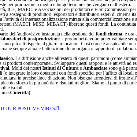
hieste per produzioni a medio e lungo termine che vengano dall’estero.
ittà, ICE, MAECI e Associazioni dei produttori e Film Commission per in
i a sostegno di produttori, esportatori e distributori esteri di cinema ita
 l’attività di internazionalizzazione mirata alla commercializzazione e 
competenti (MAECI, MISE, MIBACT) liberano questi fondi. La continuità 
ti.
parto dell’audiovisivo instaurata nella gestione dei
fondi cinema
, e ora
i
laboratori di postproduzione
. I produttori devono poter valutare semp
 siano più alti rispetto al girare in location. Così come è auspicabile un
imane sempre attuale l’attuazione di un organico rapporto di collaborazi
lassico
. La diffusione anche all’estero di questi patrimoni (come ampiam
e ai prodotti contemporanei. Sviluppare questi rapporti e le attività ad e
stival
. Molti dei nostri
Istituti di Cultura
e
Ambasciate
sono già partne
 (o integrare le loro dotazioni con fondi specifici per l’affitto di locali 
mutarsi in precise linee di azione. Non bisogna arrendersi di fronte all
iccolo sforzo in più può dare risultati migliori. Siamo al punto di part
oli e isolati.
Luce-Cinecittà)
 OUR POSITIVE VIBES.