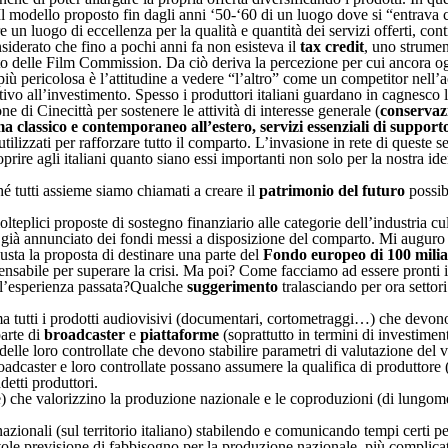
 modello proposto fin dagli anni ‘50-‘60 di un luogo dove si “entrava c
e un luogo di eccellenza per la qualità e quantità dei servizi offerti, co
nsiderato che fino a pochi anni fa non esisteva il
tax credit
, uno strumen
o delle Film Commission. Da ciò deriva la percezione per cui ancora oggi
più pericolosa è l’attitudine a vedere “l’altro” come un competitor nell’a
vo all’investimento. Spesso i produttori italiani guardano in cagnesco 
ne di Cinecittà per sostenere le attività di interesse generale (
conservazi
ma classico e contemporaneo all’estero, servizi essenziali di suppo
tilizzati per rafforzare tutto il comparto. L’invasione in rete di queste 
coprire agli italiani quanto siano essi importanti non solo per la nostra i
é tutti assieme siamo chiamati a creare il
patrimonio del futuro
possibi
teplici proposte di sostegno finanziario alle categorie dell’industria cu
ha già annunciato dei fondi messi a disposizione del comparto. Mi auguro
usta la proposta di destinare una parte del
Fondo europeo di 100 milia
pensabile per superare la crisi. Ma poi? Come facciamo ad essere pronti 
ell’esperienza passata?Qualche
suggerimento
tralasciando per ora settori
tutti i prodotti audiovisivi (documentari, cortometraggi…) che devono 
arte di
broadcaster
e
piattaforme
(soprattutto in termini di investiment
delle loro controllate che devono stabilire parametri di valutazione del v
adcaster e loro controllate possano assumere la qualifica di produttore (
detti produttori.
) che valorizzino la produzione nazionale e le coproduzioni (di lungome
nazionali (sul territorio italiano) stabilendo e comunicando tempi certi p
ole previsione di fabbisogno per la produzione nazionale, più complicato 