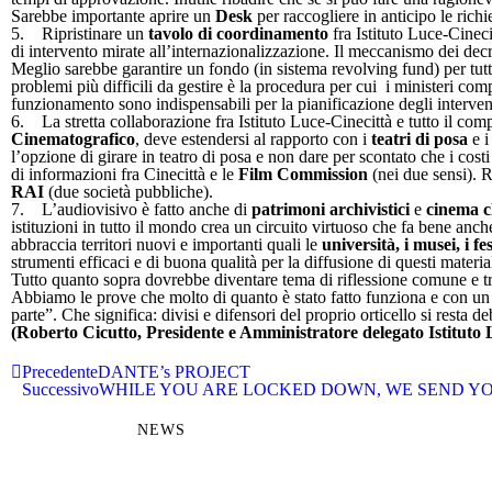
Sarebbe importante aprire un
Desk
per raccogliere in anticipo le ric
5. Ripristinare un
tavolo di coordinamento
fra Istituto Luce-Cinec
di intervento mirate all’internazionalizzazione. Il meccanismo dei decret
Meglio sarebbe garantire un fondo (in sistema revolving fund) per tutta
problemi più difficili da gestire è la procedura per cui i ministeri 
funzionamento sono indispensabili per la pianificazione degli interven
6. La stretta collaborazione fra Istituto Luce-Cinecittà e tutto il com
Cinematografico
, deve estendersi al rapporto con i
teatri di posa
e 
l’opzione di girare in teatro di posa e non dare per scontato che i costi
di informazioni fra Cinecittà e le
Film Commission
(nei due sensi). R
RAI
(due società pubbliche).
7. L’audiovisivo è fatto anche di
patrimoni archivistici
e
cinema c
istituzioni in tutto il mondo crea un circuito virtuoso che fa bene anch
abbraccia territori nuovi e importanti quali le
università, i musei, i fe
strumenti efficaci e di buona qualità per la diffusione di questi materiali
Tutto quanto sopra dovrebbe diventare tema di riflessione comune e tra
Abbiamo le prove che molto di quanto è stato fatto funziona e con un p
parte”. Che significa: divisi e difensori del proprio orticello si resta deb
(Roberto Cicutto, Presidente e Amministratore delegato Istituto 
Precedente
DANTE’s PROJECT
Successivo
WHILE YOU ARE LOCKED DOWN, WE SEND YOU
NEWS