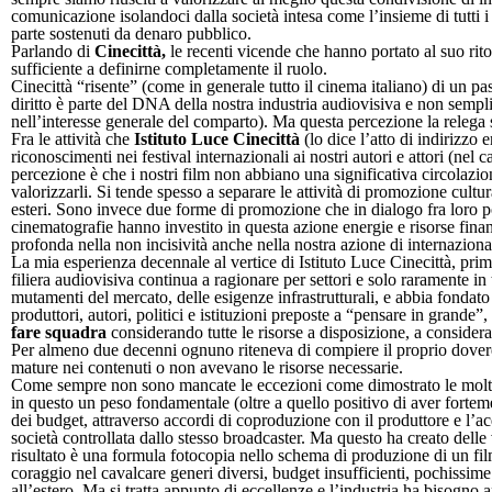
comunicazione isolandoci dalla società intesa come l’insieme di tutti i p
parte sostenuti da denaro pubblico.
Parlando di
Cinecittà,
le recenti vicende che hanno portato al suo rito
sufficiente a definirne completamente il ruolo.
Cinecittà “risente” (come in generale tutto il cinema italiano) di un 
diritto è parte del DNA della nostra industria audiovisiva e non sempl
nell’interesse generale del comparto). Ma questa percezione la relega s
Fra le attività che
Istituto Luce Cinecittà
(lo dice l’atto di indirizzo
riconoscimenti nei festival internazionali ai nostri autori e attori (nel
percezione è che i nostri film non abbiano una significativa circolazion
valorizzarli. Si tende spesso a separare le attività di promozione cul
esteri. Sono invece due forme di promozione che in dialogo fra loro po
cinematografie hanno investito in questa azione energie e risorse fina
profonda nella non incisività anche nella nostra azione di internazion
La mia esperienza decennale al vertice di Istituto Luce Cinecittà, pri
filiera audiovisiva continua a ragionare per settori e solo raramente i
mutamenti del mercato, delle esigenze infrastrutturali, e abbia fondato
produttori, autori, politici e istituzioni preposte a “pensare in grande”, 
fare squadra
considerando tutte le risorse a disposizione, a considera
Per almeno due decenni ognuno riteneva di compiere il proprio dovere 
mature nei contenuti o non avevano le risorse necessarie.
Come sempre non sono mancate le eccezioni come dimostrato le mol
in questo un peso fondamentale (oltre a quello positivo di aver forteme
dei budget, attraverso accordi di coproduzione con il produttore e l’acqu
società controllata dallo stesso broadcaster. Ma questo ha creato delle 
risultato è una formula fotocopia nello schema di produzione di un fi
coraggio nel cavalcare generi diversi, budget insufficienti, pochissim
all’estero. Ma si tratta appunto di eccellenze e l’industria ha bisogno a