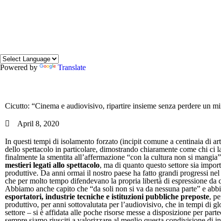
Powered by
Translate
Cicutto: “Cinema e audiovisivo, ripartire insieme senza perdere un m
April 8, 2020
In questi tempi di isolamento forzato (incipit comune a centinaia di ar
dello spettacolo in particolare, dimostrando chiaramente come chi ci l
finalmente la smentita all’affermazione “con la cultura non si mangia
mestieri legati allo spettacolo
, ma di quanto questo settore sia impor
produttive. Da anni ormai il nostro paese ha fatto grandi progressi ne
che per molto tempo difendevano la propria libertà di espressione da 
Abbiamo anche capito che “da soli non si va da nessuna parte” e abbiamo
esportatori, industrie tecniche e istituzioni pubbliche preposte
, p
produttivo, per anni sottovalutata per l’audiovisivo, che in tempi di
settore – si è affidata alle poche risorse messe a disposizione per pa
sempre siamo riusciti a valorizzare al meglio questa condivisione di in