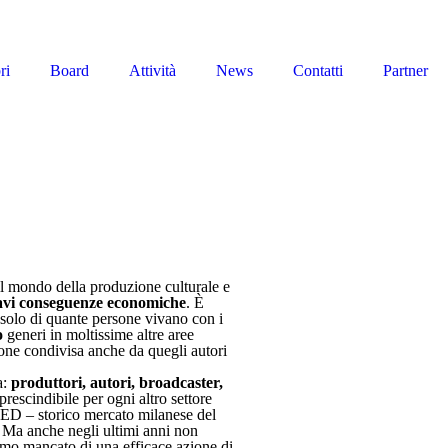
ri
Board
Attività
News
Contatti
Partner
 il mondo della produzione culturale e
avi conseguenze economiche
. È
 solo di quante persone vivano con i
o
generi in moltissime altre aree
zione condivisa anche da quegli autori
a:
produttori, autori, broadcaster,
rescindibile per ogni altro settore
IFED – storico mercato milanese del
. Ma anche negli ultimi anni non
biamo mancato di una efficace azione di