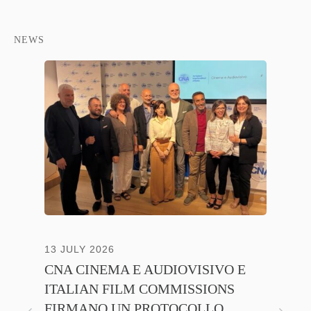
NEWS
13 JULY 2026
30 JUNE
CNA CINEMA E AUDIOVISIVO E
ANICA 
ITALIAN FILM COMMISSIONS
INSIE
FIRMANO UN PROTOCOLLO
PROMO