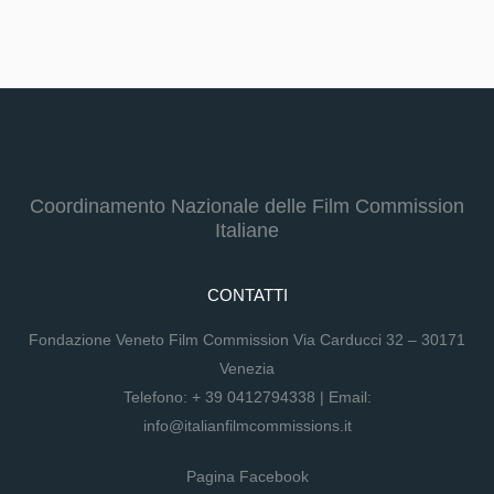
Coordinamento Nazionale delle Film Commission
Italiane
CONTATTI
Fondazione Veneto Film Commission Via Carducci 32 – 30171
Venezia
Telefono:
+ 39 0412794338
| Email:
info@italianfilmcommissions.it
Pagina Facebook