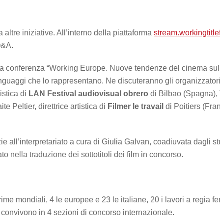
altre iniziative. All’interno della piattaforma
stream.workingtitlef
Q&A.
à la conferenza “Working Europe. Nuove tendenze del cinema sul la
nguaggi che lo rappresentano. Ne discuteranno gli organizzatori d
tistica di
LAN Festival audiovisual obrero
di Bilbao (Spagna), T
 Peltier, direttrice artistica di
Filmer le travail
di Poitiers (Fran
azie all’interpretariato a cura di Giulia Galvan, coadiuvata dagli 
 nella traduzione dei sottotitoli dei film in concorso.
rime mondiali, 4 le europee e 23 le italiane, 20 i lavori a regia
 convivono in 4 sezioni di concorso internazionale.