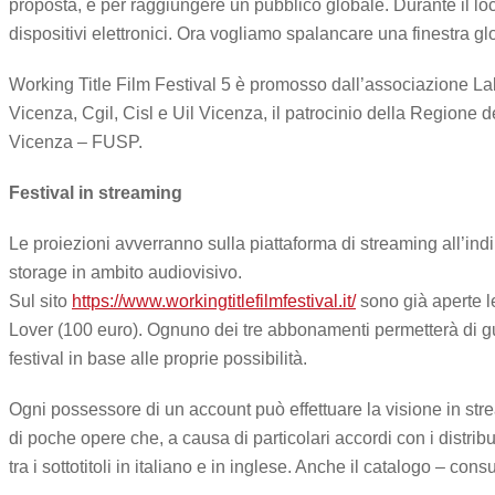
proposta, e per raggiungere un pubblico globale. Durante il lo
dispositivi elettronici. Ora vogliamo spalancare una finestra glob
Working Title Film Festival 5 è promosso dall’associazione Lab
Vicenza, Cgil, Cisl e Uil Vicenza, il patrocinio della Regione
Vicenza – FUSP.
Festival in streaming
Le proiezioni avverranno sulla piattaforma di streaming all’ind
storage in ambito audiovisivo.
Sul sito
https://www.workingtitlefilmfestival.it/
sono già aperte le
Lover (100 euro). Ognuno dei tre abbonamenti permetterà di gua
festival in base alle proprie possibilità.
Ogni possessore di un account può effettuare la visione in stre
di poche opere che, a causa di particolari accordi con i distributo
tra i sottotitoli in italiano e in inglese. Anche il catalogo ­­– cons