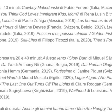
di 40 minuti:
Cowboy Makedonski
di Fabio Ferrero (Italia, Mac
You Think God Loves Immigrant Kids, Mom?
di Rena Lusin Bitm
,
Lacustre
di Paolo Zuñiga (Messico, 2019),
Las hermanas de R
ky Hours
di Martine Deyres (Francia, Svizzera, Belgio, 2019),
Ly
udele (Italia, 2019),
Poisson d’or, poisson africain / Golden Fis
one, 2019),
Still-Lifes
di Filippo Ticozzi (Italia, 2020),
Theo’s Fo
presa tra 20 e 40 minuti:
A fuego lento / Slow Burn
di Miguel Sá
,
Da Yie
di Anthony Nti (Ghana, Belgio, 2019),
Dar Haman Otag
onja Hemm (Germania, 2019),
Fortissimo
di Janine Piguet (Svi
net Ward
di Morad Mostafa (Egitto, 2020),
Lugar Algum / No Pl
 / The Last One Out Turns Off The Lights
di Claire Roggan (Germ
ara Sagnybaeva (Kirghizistan, 2019),
Waithood
di Louisiana 
2019).
uti di durata
: Anche gli uomini hanno fame / Men Are Hungry To