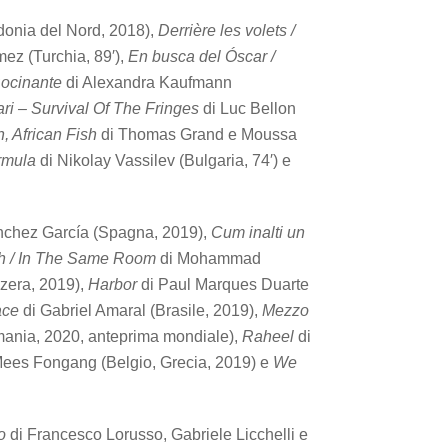
edonia del Nord, 2018),
Derrière les volets /
ez (Turchia, 89′),
En busca del Óscar /
ocinante
di Alexandra Kaufmann
ari – Survival Of The Fringes
di Luc Bellon
h, African Fish
di Thomas Grand e Moussa
rmula
di Nikolay Vassilev (Bulgaria, 74′) e
nchez García (Spagna, 2019),
Cum inalti un
h / In The Same Room
di Mohammad
zzera, 2019),
Harbor
di Paul Marques Duarte
ace
di Gabriel Amaral (Brasile, 2019),
Mezzo
ania, 2020, anteprima mondiale),
Raheel
di
Mees Fongang (Belgio, Grecia, 2019) e
We
o
di Francesco Lorusso, Gabriele Licchelli e