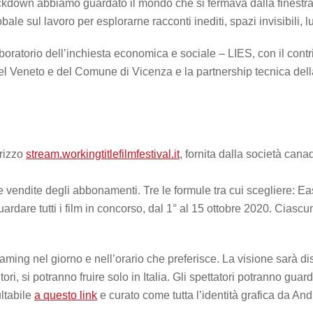
ckdown abbiamo guardato il mondo che si fermava dalla finestra d
ale sul lavoro per esplorarne racconti inediti, spazi invisibili, l
oratorio dell’inchiesta economica e sociale – LIES, con il cont
 del Veneto e del Comune di Vicenza e la partnership tecnica del
irizzo
stream.workingtitlefilmfestival.it
, fornita dalla società can
 vendite degli abbonamenti. Tre le formule tra cui scegliere: Ea
rdare tutti i film in concorso, dal 1° al 15 ottobre 2020. Ciascu
aming nel giorno e nell’orario che preferisce. La visione sarà dis
ri, si potranno fruire solo in Italia. Gli spettatori potranno guarda
ultabile
a questo link
e curato come tutta l’identità grafica da An