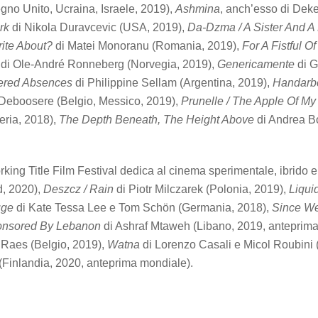
no Unito, Ucraina, Israele, 2019),
Ashmina
, anch’esso di Dek
rk
di Nikola Duravcevic (USA, 2019),
Da-Dzma / A Sister And A 
rite About?
di Matei Monoranu (Romania, 2019),
For A Fistful O
di Ole-André Ronneberg (Norvegia, 2019),
Genericamente
di G
vered Absences
di Philippine Sellam (Argentina, 2019),
Handarbe
Deboosere (Belgio, Messico, 2019),
Prunelle / The Apple Of My
geria, 2018),
The Depth Beneath, The Height Above
di Andrea Bo
ing Title Film Festival dedica al cinema sperimentale, ibrido e a
d, 2020),
Deszcz / Rain
di Piotr Milczarek (Polonia, 2019),
Liquid
uge
di Kate Tessa Lee e Tom Schön (Germania, 2018),
Since We
nsored By Lebanon
di Ashraf Mtaweh (Libano, 2019, anteprim
Raes (Belgio, 2019),
Watna
di Lorenzo Casali e Micol Roubini (
(Finlandia, 2020, anteprima mondiale).