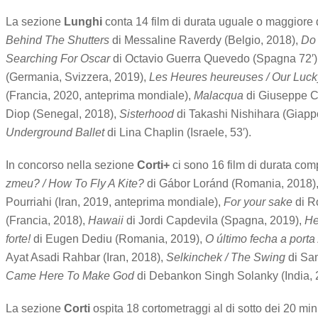
La sezione
Lunghi
conta 14 film di durata uguale o maggiore 
Behind The Shutters
di Messaline Raverdy (Belgio, 2018),
Do 
Searching For Oscar
di Octavio Guerra Quevedo (Spagna 72′)
(Germania, Svizzera, 2019),
Les Heures heureuses / Our Luc
(Francia, 2020, anteprima mondiale),
Malacqua
di Giuseppe Cr
Diop (Senegal, 2018),
Sisterhood
di Takashi Nishihara (Giapp
Underground Ballet
di Lina Chaplin (Israele, 53′).
In concorso nella sezione
Corti+
ci sono 16 film di durata com
zmeu? / How To Fly A Kite?
di Gábor Loránd (Romania, 2018)
Pourriahi (Iran, 2019, anteprima mondiale),
For your sake
di R
(Francia, 2018),
Hawaii
di Jordi Capdevila (Spagna, 2019),
He
forte!
di Eugen Dediu (Romania, 2019),
O último fecha a porta
Ayat Asadi Rahbar (Iran, 2018),
Selkinchek / The Swing
di Sam
Came Here To Make God
di Debankon Singh Solanky (India, 
La sezione
Corti
ospita 18 cortometraggi al di sotto dei 20 min