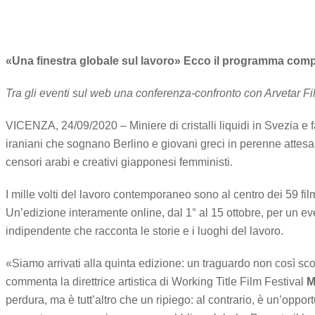
«Una finestra globale sul lavoro»
Ecco il programma comple
Tra gli eventi sul web una conferenza-confronto con Arvetar Fi
VICENZA, 24/09/2020 – Miniere di cristalli liquidi in Svezia e 
iraniani che sognano Berlino e giovani greci in perenne attesa d
censori arabi e creativi giapponesi femministi.
I mille volti del lavoro contemporaneo sono al centro dei 59 fil
Un’edizione interamente online, dal 1° al 15 ottobre, per un eve
indipendente che racconta le storie e i luoghi del lavoro.
«Siamo arrivati alla quinta edizione: un traguardo non così scon
commenta la direttrice artistica di Working Title Film Festival
M
perdura, ma è tutt’altro che un ripiego: al contrario, è un’oppo