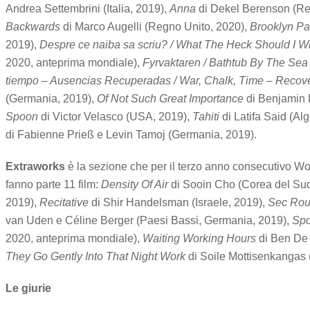
Andrea Settembrini (Italia, 2019),
Anna
di Dekel Berenson (Reg
Backwards
di Marco Augelli (Regno Unito, 2020),
Brooklyn Pa
2019),
Despre ce naiba sa scriu? / What The Heck Should I W
2020, anteprima mondiale),
Fyrvaktaren / Bathtub By The Sea
tiempo – Ausencias Recuperadas / War, Chalk, Time – Reco
(Germania, 2019),
Of Not Such Great Importance
di Benjamin 
Spoon
di Victor Velasco (USA, 2019),
Tahiti
di Latifa Said (Al
di Fabienne Prieß e Levin Tamoj (Germania, 2019).
Extraworks
è la sezione che per il terzo anno consecutivo Work
fanno parte 11 film:
Density Of Air
di Sooin Cho (Corea del Su
2019),
Recitative
di Shir Handelsman (Israele, 2019),
Sec Ro
van Uden e Céline Berger (Paesi Bassi, Germania, 2019),
Spo
2020, anteprima mondiale),
Waiting Working Hours
di Ben De 
They Go Gently Into That Night Work
di Soile Mottisenkangas 
Le giurie