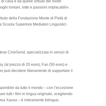
i casa e da quelle virtuali dei nostri
uoghi lontani, lotte e passioni implacabili».
ributo della Fondazione Monte di Pietà di
la Scuola Superiore Mediatori Linguistici
adese CineSend, specializzata in servizi di
sy (al prezzo di 20 euro), Fan (50 euro) e
no può decidere liberamente di supportare il
ponibile da tutto il mondo ­– con l’eccezione
re tutti i film in lingua originale, scegliendo
drea Xausa – è interamente bilingue.