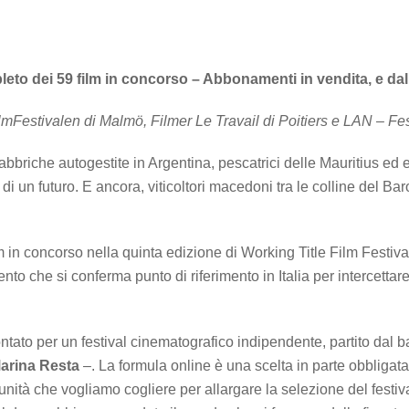
to dei 59 film in concorso – Abbonamenti in vendita, e dal 1
lmFestivalen di Malmö, Filmer Le Travail di Poitiers e LAN – Fes
fabbriche autogestite in Argentina, pescatrici delle Mauritius ed 
i un futuro. E ancora, viticoltori macedoni tra le colline del Bar
m in concorso nella quinta edizione di Working Title Film Festival
nto che si conferma punto di riferimento in Italia per intercettar
tato per un festival cinematografico indipendente, partito dal bas
arina Resta
–. La formula online è una scelta in parte obbligat
rtunità che vogliamo cogliere per allargare la selezione del festi