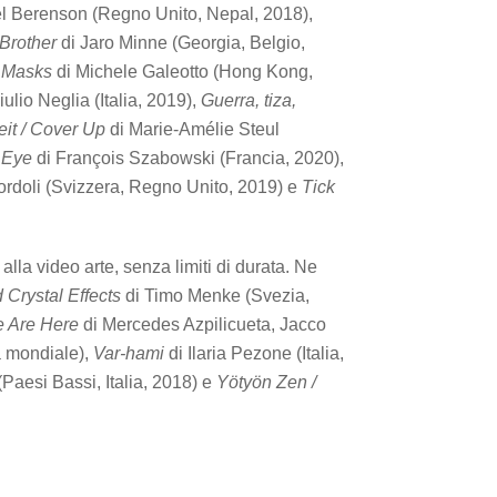
el Berenson (Regno Unito, Nepal, 2018),
Brother
di Jaro Minne (Georgia, Belgio,
f Masks
di Michele Galeotto (Hong Kong,
iulio Neglia (Italia, 2019),
Guerra, tiza,
it / Cover Up
di Marie-Amélie Steul
 Eye
di François Szabowski (Francia, 2020),
rdoli (Svizzera, Regno Unito, 2019) e
Tick
lla video arte, senza limiti di durata. Ne
 Crystal Effects
di Timo Menke (Svezia,
 Are Here
di Mercedes Azpilicueta, Jacco
a mondiale),
Var-hami
di Ilaria Pezone (Italia,
Paesi Bassi, Italia, 2018) e
Yötyön Zen /