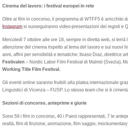
Cinema del lavoro: i festival europei in rete
Oltre ai film in concorso, il programma di WTFF5 è arricchito da 
Instagram
si susseguiranno video-presentazioni dei registi e 
Mercoledì 7 ottobre alle ore 18, sempre in diretta web, si terr
attenzione del cinema rispetto al tema del lavoro e sui nuovi li
anni, affini per sensibilità e tematiche: Itxaso Diaz, direttrice ar
Festivalen
– Nordic Labor Film Festival di Malmö (Svezia), Maite
Working Title Film Festival.
Gli eventi online saranno fruibili alla platea internazionale gr
Linguistici di Vicenza – FUSP. Lo stesso team che si è cimentato
Sezioni di concorso, anteprime e giurie
Sono 59 i film in concorso, 40 i Paesi rappresentati, 7 le antep
realtà, film di finzione, animazione, film saggio, mockumentary