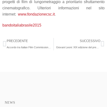
progetti di film di lungometraggio a prioritario sfruttamento
cinematografico. Ulteriori informazioni nel sito
internet:
www.fondazionecsc.it
.
bandoitaliabrasile2015
PRECEDENTE
SUCCESSIVO
Accordo tra Italian Film Commissions e Istituto Luce Cinecittà
Giovani Leoni: XIX edizione del premio promosso da Rai Pubblicità
NEWS