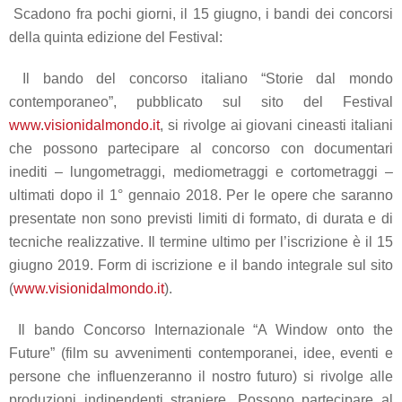
Scadono fra pochi giorni, il 15 giugno, i bandi dei concorsi
della quinta edizione del Festival:
Il bando del
concorso italiano
“Storie dal mondo
contemporaneo”
, pubblicato sul sito del Festival
www.visionidalmondo.it
, si rivolge ai giovani cineasti italiani
che possono partecipare al concorso con documentari
inediti – lungometraggi, mediometraggi e cortometraggi –
ultimati dopo il
1° gennaio 2018
. Per le opere che saranno
presentate non sono previsti limiti di formato, di durata e di
tecniche realizzative.
I
l termine ultimo per l’iscrizione
è il 15
giugno 2019
. Form di iscrizione e il bando integrale sul sito
(
www.visionidalmondo.it
).
Il bando Concorso Internazionale “
A Window onto the
Future”
(film su avvenimenti contemporanei, idee, eventi e
persone che influenzeranno il nostro futuro)
si rivolge alle
produzioni indipendenti straniere. Possono partecipare al