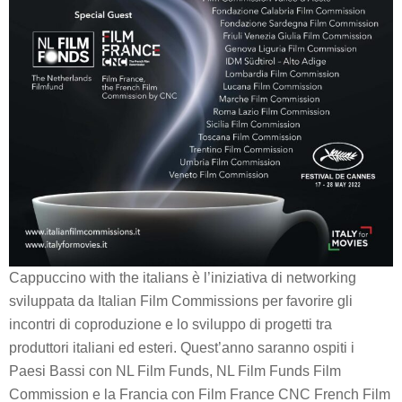
Cappuccino with the italians è l’iniziativa di networking
sviluppata da Italian Film Commissions per favorire gli
incontri di coproduzione e lo sviluppo di progetti tra
produttori italiani ed esteri. Quest’anno saranno ospiti i
Paesi Bassi con NL Film Funds, NL Film Funds Film
Commission e la Francia con Film France CNC French Film