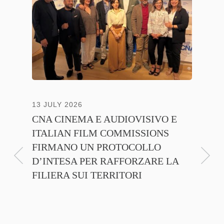
13 JULY 2026
30 JUNE
CNA CINEMA E AUDIOVISIVO E
ANICA 
ITALIAN FILM COMMISSIONS
INSIE
FIRMANO UN PROTOCOLLO
PROMO
D’INTESA PER RAFFORZARE LA
CINEM
FILIERA SUI TERRITORI
NTE