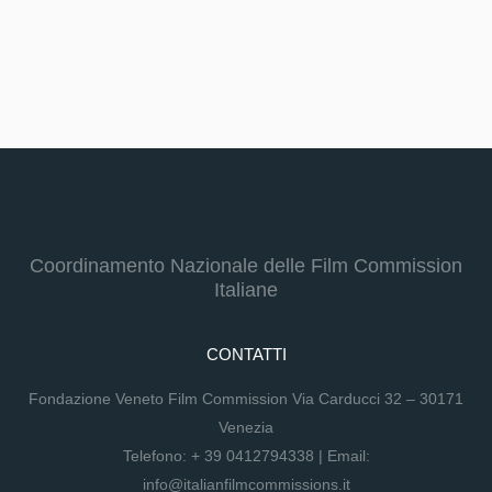
Coordinamento Nazionale delle Film Commission
Italiane
CONTATTI
Fondazione Veneto Film Commission Via Carducci 32 – 30171
Venezia
Telefono:
+ 39 0412794338
| Email:
info@italianfilmcommissions.it