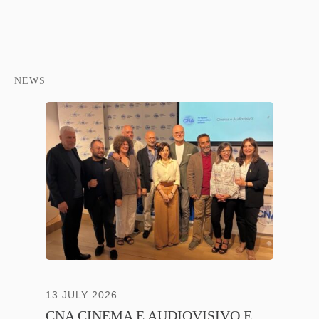
NEWS
NTE
13 JULY 2026
30 JUNE
CNA CINEMA E AUDIOVISIVO E
ANICA 