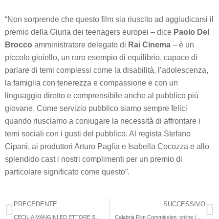
“Non sorprende che questo film sia riuscito ad aggiudicarsi il
premio della Giuria dei teenagers europei – dice
Paolo Del
Brocco
amministratore delegato di
Rai Cinema
– è un
piccolo gioiello, un raro esempio di equilibrio, capace di
parlare di temi complessi come la disabilità, l’adolescenza,
la famiglia con tenerezza e compassione e con un
linguaggio diretto e comprensibile anche al pubblico più
giovane. Come servizio pubblico siamo sempre felici
quando riusciamo a coniugare la necessità di affrontare i
temi sociali con i gusti del pubblico. Al regista Stefano
Cipani, ai produttori Arturo Paglia e Isabella Cocozza e allo
splendido cast i nostri complimenti per un premio di
particolare significato come questo”.
PRECEDENTE
SUCCESSIVO
CECILIA MANGINI ED ETTORE SCOLA PROTAGONISTI DELLA RASSEGNA “LE PAROLE DEL CINEMA”
Calabria Film Commission: online i Bandi