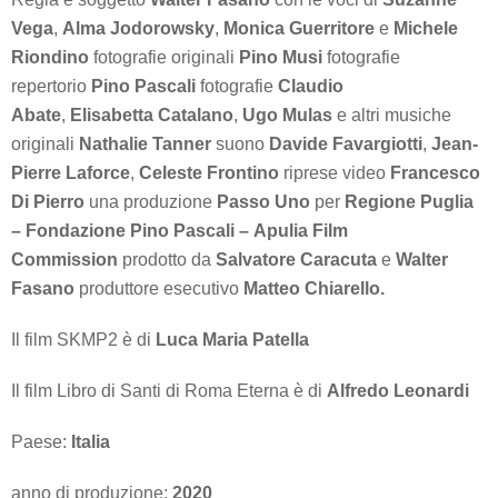
Vega
,
Alma
Jodorowsky
,
Monica Guerritore
e
Michele
Riondino
fotografie originali
Pino Musi
fotografie
repertorio
Pino Pascali
fotografie
Claudio
Abate
,
Elisabetta Catalano
,
Ugo Mulas
e altri musiche
originali
Nathalie Tanner
suono
Davide Favargiotti
,
Jean-
Pierre Laforce
,
Celeste Frontino
riprese video
Francesco
Di Pierro
una produzione
Passo Uno
per
Regione Puglia
– Fondazione Pino Pascali – Apulia Film
Commission
prodotto da
Salvatore Caracuta
e
Walter
Fasano
produttore esecutivo
Matteo Chiarello.
Il film
SKMP2
è di
Luca Maria Patella
Il film
Libro di Santi di Roma Eterna
è di
Alfredo Leonardi
Paese:
Italia
anno di produzione:
2020