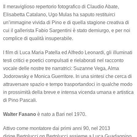
Il meraviglioso repertorio fotografico di Claudio Abate,
Elisabetta Catalano, Ugo Mulas ha saputo restituirci
un’immagine vivida di Pino e di quella stagione creativa di
cui il gallerista Fabio Sargentini è stato demiurgo, e per noi
complice di qualità insuperabile.
I film di Luca Maria Patella ed Alfredo Leonardi, gli illuminati
testi critici e poetici compulsati e rielaborati nel racconto
vocale delle nostre tre narratrici: Suzanne Vega, Alma
Jodorowsky e Monica Guerritore. In una sintesi che cerca di
attraversare spazio e tempo trasportandoci in qualche modo
in prossimità della breve e intensa vicenda umana e artistica
di Pino Pascali.
Walter Fasano
è nato a Bari nel 1970.
Attivo come montatore dai primi anni 90, nel 2013
dirige
Bertolucci on Bertolucci
assieme a Luca Guadagnino,