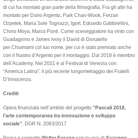
di cui ha montato gran parte della filmografia. Fra gli altri ha
montato per Dario Argento, Park Chan-Wook, Ferzan
Ozpetek, Maria Sole Tognazzi, Igort, Edoardo Gabbriellini,
Chino Moya, Marco Ponti. Come sceneggiatore ha vinto con
Guadagnino e James Ivory il David di Donatello
per
Chiamami col tuo nome
, per cui è stato premiato anche
con il Nastro d’Argento per il montaggio. Dal 2018 è membro
dell’Academy. Nel 2021 è al Festival di Venezia con
“America Latina”, il più recente lungometraggio dei Fratelli
D’Innocenzo.
Crediti
Opera finanziata nell’ambito del progetto
“Pascali 2018,
l’arte contemporanea tra innovazione e sviluppo
sociale”
. DGR N. 2083/2017
Regia e soggetto
Walter Fasano
con le voci di
Suzanne