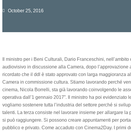
October 25, 2016
Il ministro per i Beni Culturali, Dario Franceschini, nell’ambit
audiovisivo in discussione alla Camera, dopo l’approvazione al S
ricordato che il ddl è stato approvato con larga maggioranza al
Camera in commissione cultura. Stiamo lavorando perché venga ap
cinema, Nicola Borrelli, sta già lavorando coinvolgendo le asso
operativa dall’1 gennaio 2017”. Il ministro ha poi evidenziato 
vogliamo sostenere tutta l’industria del settore perché si svil
talenti. La terza consiste nel lavorare insieme per allargare l
si può raggiungere. Si possono creare appuntamenti per portare
pubblico e privato. Come accaduto con Cinema2Day. I primi due 