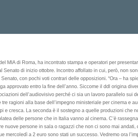
o del MIA di Roma, ha incontrato stampa e operatori per presentar
enato di inizio ottobre. Incontro affollato in cui, però, non sono
 Senato, con pochi voti contrari delle opposizioni. “Ora – ha sp
provato entro la fine dell’anno. Siccome il ddl origina diversi d
ciazioni dell’audiovisivo perché ci sia un lavoro parallelo sui d
le tre ragioni alla base dell’impegno ministeriale per cinema e a
uppi e cresca. La seconda è il sostegno a quelle produzioni che 
a platea delle persone che in Italia vanno al cinema. C’è rasseg
 nuove persone in sala o ragazzi che non ci sono mai andati, che
mercoledì a 2 euro sono stati un successo. Vedremo ora l’impatt