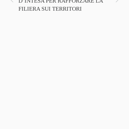
D’INTESA PER RAFFORZARE LA
CINEM
FILIERA SUI TERRITORI
NTE