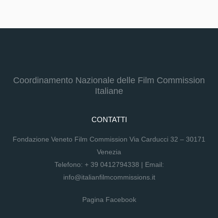
Coordinamento Nazionale delle Film Commission
Italiane
CONTATTI
Fondazione Veneto Film Commission Via Carducci 32 – 30171
Venezia
Telefono:
+ 39 0412794338
| Email:
info@italianfilmcommissions.it
Pagina Facebook