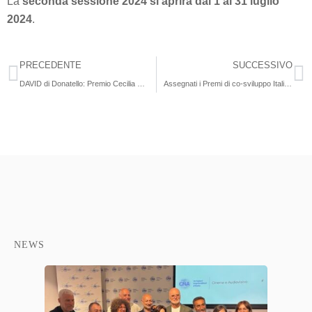
La
seconda sessione 2024 si aprirà dal 1 al 31 luglio
2024
.
PRECEDENTE
SUCCESSIVO
DAVID di Donatello: Premio Cecilia Mangini: 15 i documentari in gara
Assegnati i Premi di co-sviluppo Italia-Stati Baltici: A ‘The Waterline’ i 20mila euro del MiC
NEWS