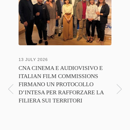
13 JULY 2026
30 JUNE
CNA CINEMA E AUDIOVISIVO E
ANICA 
ITALIAN FILM COMMISSIONS
INSIE
FIRMANO UN PROTOCOLLO
PROMO
D’INTESA PER RAFFORZARE LA
CINEM
FILIERA SUI TERRITORI
NTE