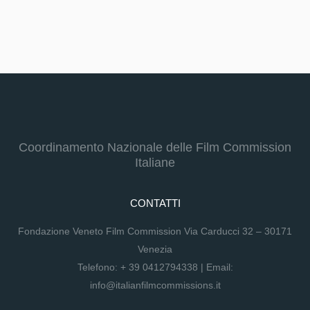
Coordinamento Nazionale delle Film Commission
Italiane
CONTATTI
Fondazione Veneto Film Commission Via Carducci 32 – 30171
Venezia
Telefono:
+ 39 0412794338
| Email:
info@italianfilmcommissions.it